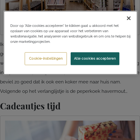
Door op “Alle cookies accepteren” te klikken gaat u akkoord met het
opslaan van cookies op uw apparaat voor het verbeteren van
websitenavigatie, het analyseren van websitegebruik en om ons te helpen bij
onze marketingprojecten.
Ik kende Mymuesli al wel, maar ik had de producten nog niet
geproefd. Toen dit Duitse mueslimerk zijn eerste Nederlandse
Cookie-instellingen
Alle cookies accepteren
winkel in Utrecht opende, kwam daar natuurlijk snel verandering
in. Tijdens de openingsavond proefde ik de Paleo Coconut. Deze
beviel zo goed dat ik ook een koker mee naar huis nam.
Volgende op het verlanglijstje is de peperkoek havermout…
Cadeautjes tijd