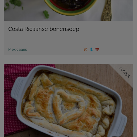
Costa Ricaanse bonensoep
Mexicaans
recept