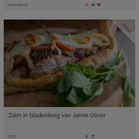
Australisch
recept
Zalm in bladerdeeg van Jamie Oliver
Brits