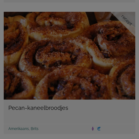
recept
Pecan-kaneelbroodjes
Amerikaans
,
Brits