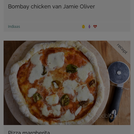
Bombay chicken van Jamie Oliver
Indiaas
recept
Pizza margherita