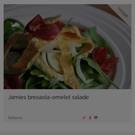
recept
Jamies bresaola-omelet salade
Italiaans