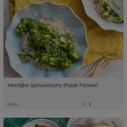
recept
Heerlijke spinaziecurry (Palak Paneer)
Indiaas
recept