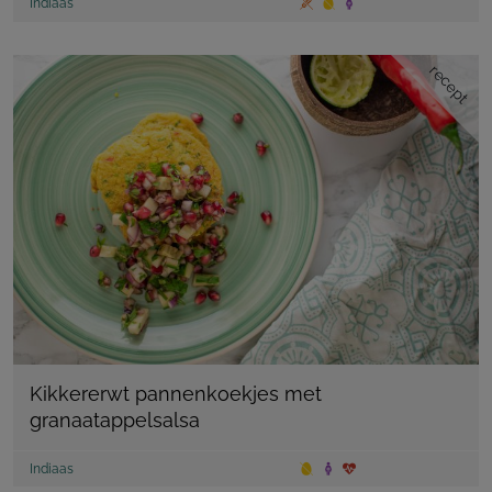
Indiaas
recept
Kikkererwt pannenkoekjes met
granaatappelsalsa
Indiaas