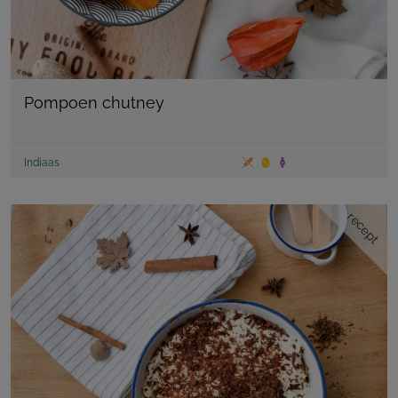
Pompoen chutney
Indiaas
recept