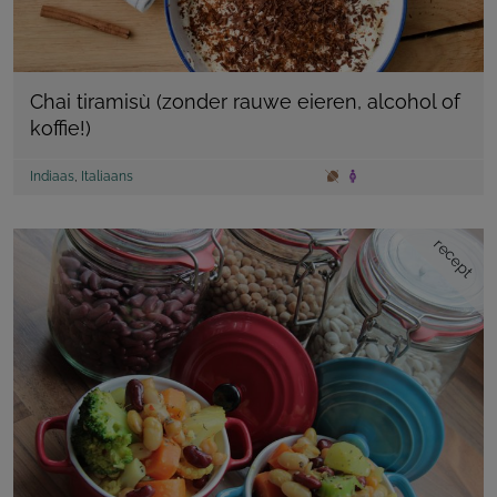
Chai tiramisù (zonder rauwe eieren, alcohol of
koffie!)
Indiaas
,
Italiaans
recept