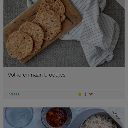
Volkoren naan broodjes
Indiaas
recept