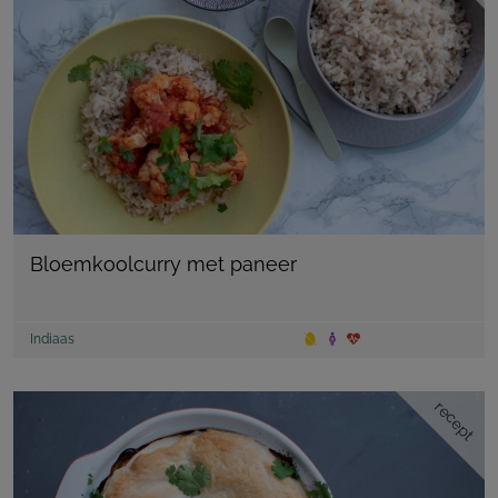
Bloemkoolcurry met paneer
Indiaas
recept