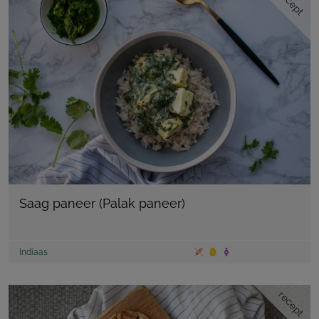
recept
Saag paneer (Palak paneer)
Indiaas
recept