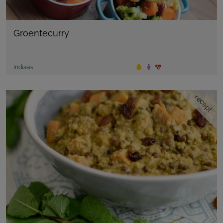
Groentecurry
Indiaas
recept