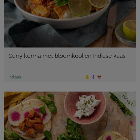
Curry korma met bloemkool en Indiase kaas
Indiaas
recept