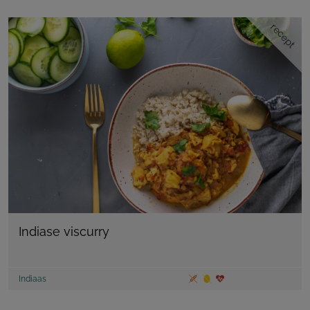
recept
Indiase viscurry
Indiaas