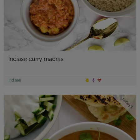
Indiase curry madras
Indiaas
recept