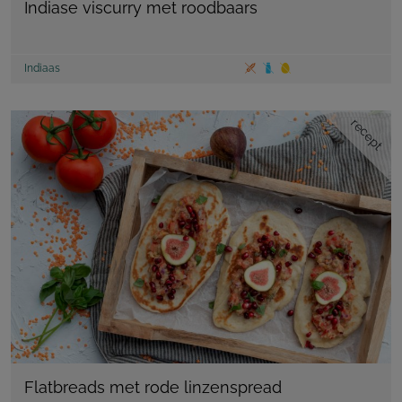
Indiase viscurry met roodbaars
Indiaas
recept
Flatbreads met rode linzenspread