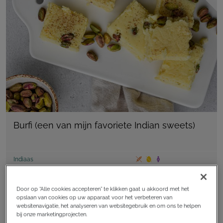
Burfi (een van mijn favoriete Indian sweets)
Indiaas
recept
Door op “Alle cookies accepteren” te klikken gaat u akkoord met het
opslaan van cookies op uw apparaat voor het verbeteren van
websitenavigatie, het analyseren van websitegebruik en om ons te helpen
bij onze marketingprojecten.