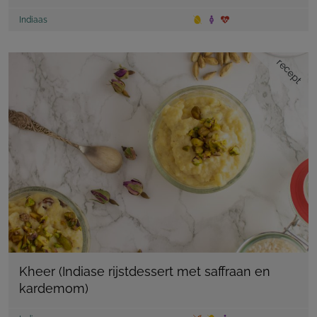
Indiaas
recept
Kheer (Indiase rijstdessert met saffraan en
kardemom)