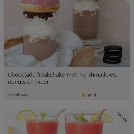
Chocolade freakshake met marshmallows,
donuts en meer
Amerikaans
recept