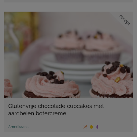
recept
Glutenvrije chocolade cupcakes met
aardbeien botercreme
Amerikaans