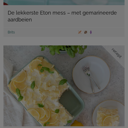
De lekkerste Eton mess – met gemarineerde
aardbeien
Brits
recept