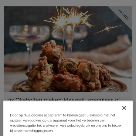
recept
3x Oliebollen maken: klassiek, speculaas of
Dubai
Door op “Alle cookies accepteren” te klikken gaat u akkoord met het
opslaan van cookies op uw apparaat voor het verbeteren van
Nederlands
websitenavigatie, het analyseren van websitegebruik en om ons te helpen
bij onze marketingprojecten.