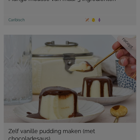
Caribisch
recept
Zelf vanille pudding maken (met
chocoladesaus)