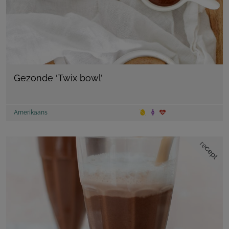
Gezonde ‘Twix bowl’
Amerikaans
recept