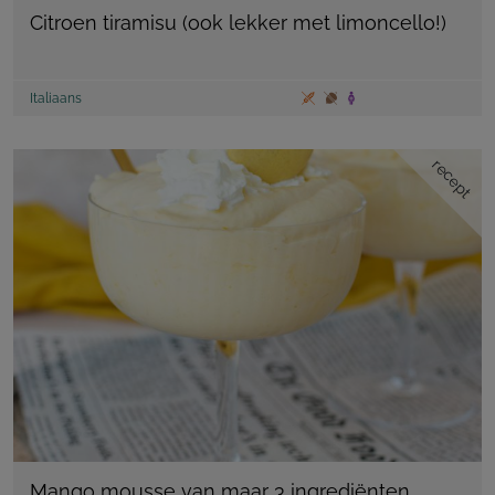
Citroen tiramisu (ook lekker met limoncello!)
Italiaans
recept
Mango mousse van maar 3 ingrediënten