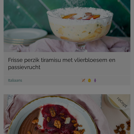
Frisse perzik tiramisu met vlierbloesem en
passievrucht
Italiaans
recept