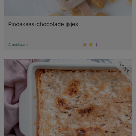
Pindakaas-chocolade ijsjes
Amerikaans
recept