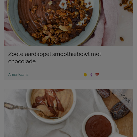
Zoete aardappel smoothiebowl met
chocolade
Amerikaans
recept