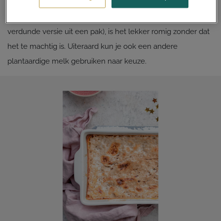
het recept helemaal plantaardig en dus ook lactosevrij. Door
de combinatie van kokosmelk (uit blik) en kokosdrink (de
verdunde versie uit een pak), is het lekker romig zonder dat
het te machtig is. Uiteraard kun je ook een andere
plantaardige melk gebruiken naar keuze.