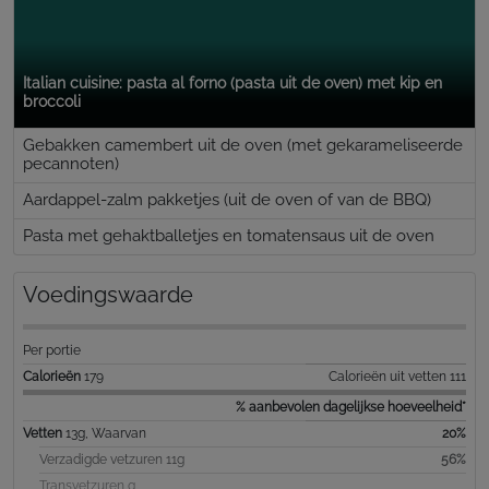
Italian cuisine: pasta al forno (pasta uit de oven) met kip en
broccoli
Gebakken camembert uit de oven (met gekarameliseerde
pecannoten)
Aardappel-zalm pakketjes (uit de oven of van de BBQ)
Pasta met gehaktballetjes en tomatensaus uit de oven
Voedingswaarde
Per portie
Calorieën
179
Calorieën uit vetten 111
% aanbevolen dagelijkse hoeveelheid*
Vetten
13g, Waarvan
20%
Verzadigde vetzuren 11g
56%
Transvetzuren g