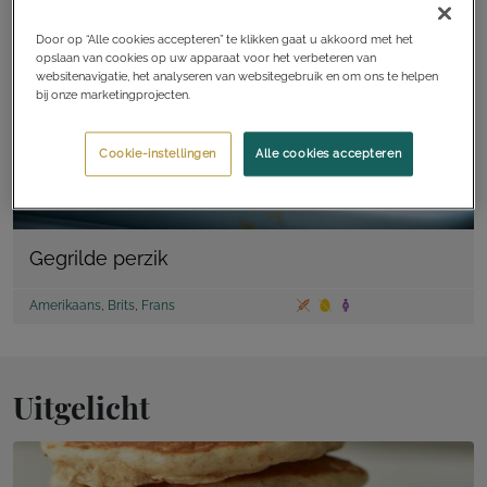
Door op “Alle cookies accepteren” te klikken gaat u akkoord met het
opslaan van cookies op uw apparaat voor het verbeteren van
websitenavigatie, het analyseren van websitegebruik en om ons te helpen
bij onze marketingprojecten.
Cookie-instellingen
Alle cookies accepteren
Gegrilde perzik
Amerikaans
,
Brits
,
Frans
Uitgelicht