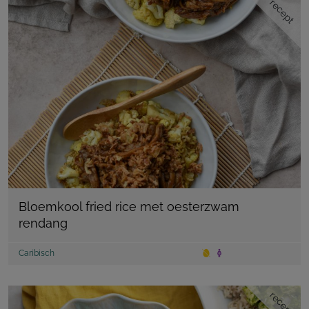
recept
Bloemkool fried rice met oesterzwam
rendang
Caribisch
recept