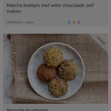
Matcha koekjes met witte chocolade zelf
maken
Amerikaans
,
Japans
recept
Pistache kruidnoten