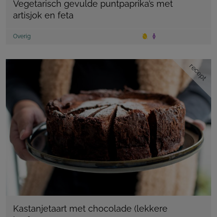
Vegetarisch gevulde puntpaprika’s met
artisjok en feta
Overig
recept
Kastanjetaart met chocolade (lekkere