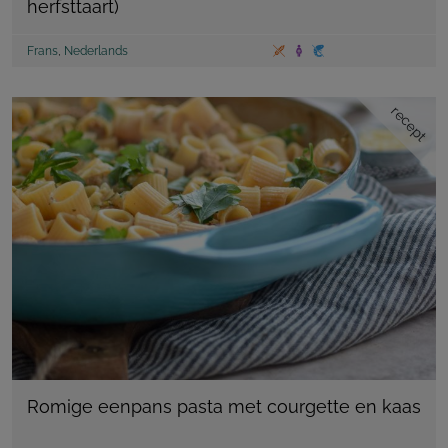
herfsttaart)
Frans
,
Nederlands
recept
Romige eenpans pasta met courgette en kaas