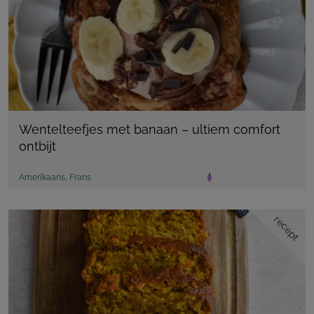
Wentelteefjes met banaan – ultiem comfort
ontbijt
Amerikaans
,
Frans
recept