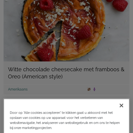
Witte chocolade cheesecake met framboos &
Oreo (American style)
Amerikaans
recept
Door op “Alle cookies accepteren” te klikken gaat u akkoord met het
opslaan van cookies op uw apparaat voor het verbeteren van
websitenavigatie, het analyseren van websitegebruik en om ons te helpen
bij onze marketingprojecten.