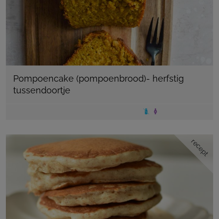
Pompoencake (pompoenbrood)- herfstig
tussendoortje
recept