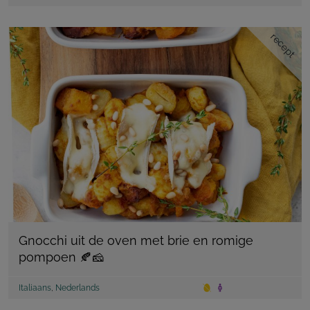
recept
Gnocchi uit de oven met brie en romige
pompoen 🍂🧀
Italiaans
,
Nederlands