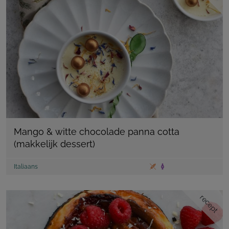
Mango & witte chocolade panna cotta
(makkelijk dessert)
Italiaans
recept