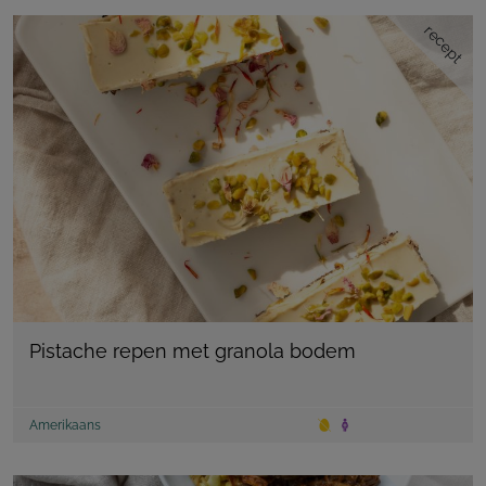
recept
Pistache repen met granola bodem
Amerikaans