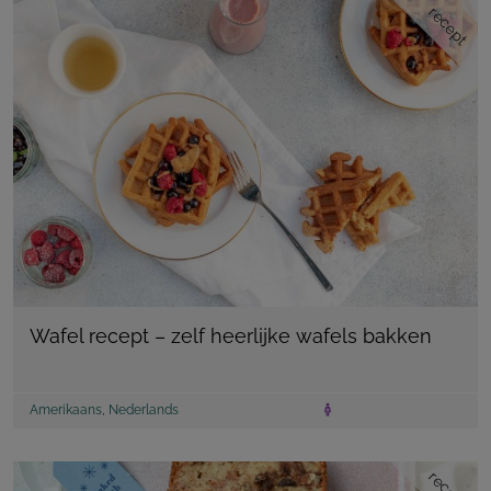
recept
Wafel recept – zelf heerlijke wafels bakken
Amerikaans
,
Nederlands
recept