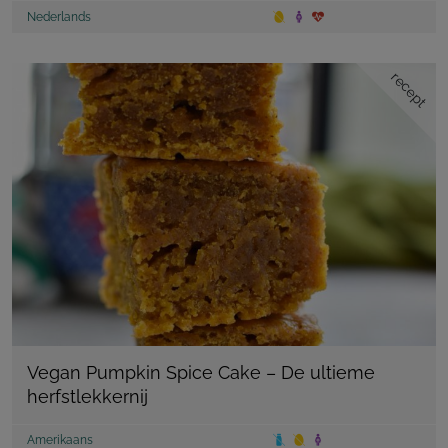
Nederlands
recept
Vegan Pumpkin Spice Cake – De ultieme
herfstlekkernij
Amerikaans