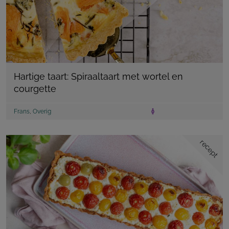
Hartige taart: Spiraaltaart met wortel en
courgette
Frans
,
Overig
recept