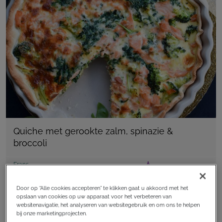
Quiche met gerookte zalm, spinazie &
broccoli
Frans
Door op “Alle cookies accepteren” te klikken gaat u akkoord met het
recept
opslaan van cookies op uw apparaat voor het verbeteren van
websitenavigatie, het analyseren van websitegebruik en om ons te helpen
bij onze marketingprojecten.