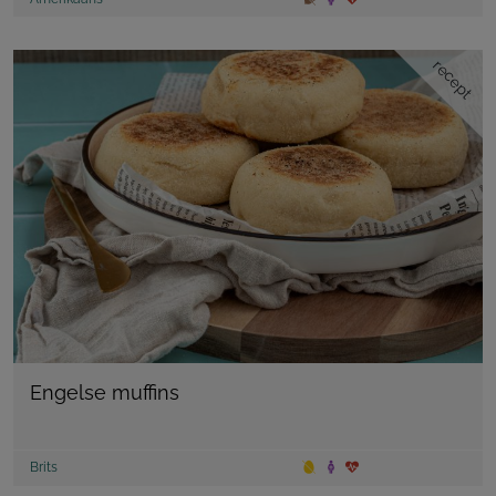
recept
Engelse muffins
Brits