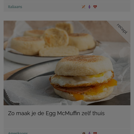
Italiaans
recept
Zo maak je de Egg McMuffin zelf thuis
Amerikaans