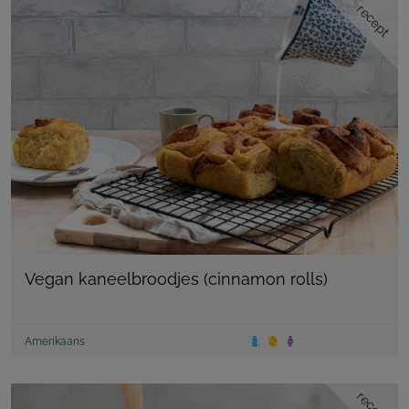
recept
Vegan kaneelbroodjes (cinnamon rolls)
Amerikaans
recept