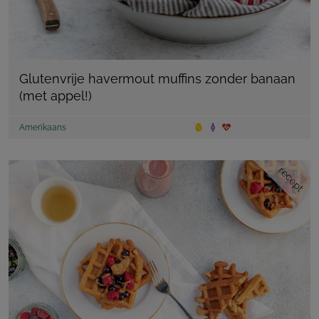
Glutenvrije havermout muffins zonder banaan
(met appel!)
Amerikaans
recept