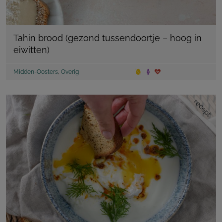
Tahin brood (gezond tussendoortje – hoog in
eiwitten)
Midden-Oosters
,
Overig
recept