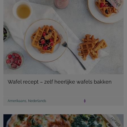
recept
Wafel recept – zelf heerlijke wafels bakken
Amerikaans
,
Nederlands
recept