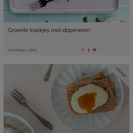
Groente koekjes met doperwten
Amerikaans
,
Brits
recept