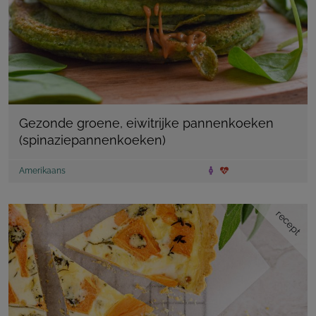
Gezonde groene, eiwitrijke pannenkoeken
(spinaziepannenkoeken)
Amerikaans
recept