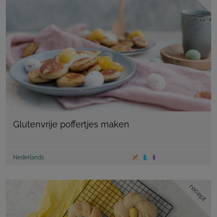
Glutenvrije poffertjes maken
Nederlands
recept