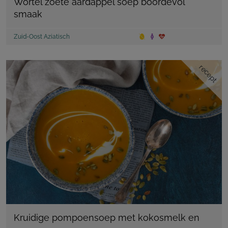
Wortel zoete aardappel soep boordevol
smaak
Zuid-Oost Aziatisch
recept
Kruidige pompoensoep met kokosmelk en