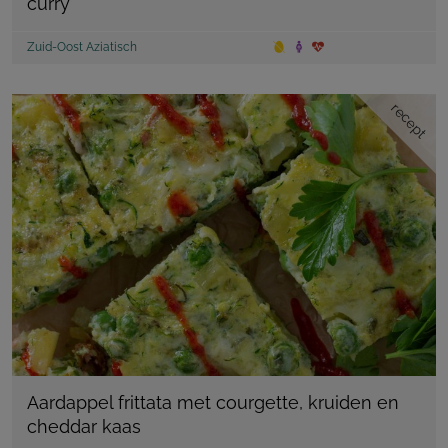
curry
Zuid-Oost Aziatisch
recept
Aardappel frittata met courgette, kruiden en
cheddar kaas