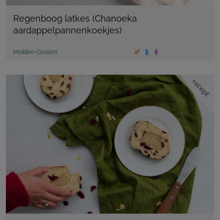
Regenboog latkes (Chanoeka
aardappelpannenkoekjes)
Midden-Oosters
recept