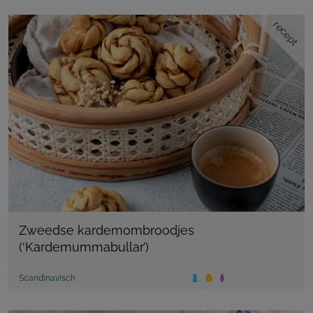
recept
Zweedse kardemombroodjes
(‘Kardemummabullar’)
Scandinavisch