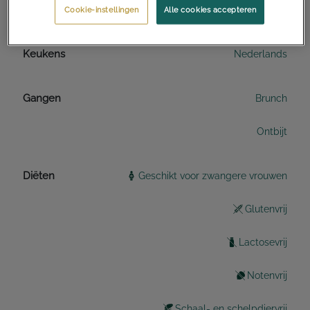
Totale benodigde tijd
1 uur en 30 minuten
Cookie-instellingen
Alle cookies accepteren
Keukens
Nederlands
Gangen
Brunch
Ontbijt
Diëten
Geschikt voor zwangere vrouwen
Glutenvrij
Lactosevrij
Notenvrij
Schaal- en schelpdiervrij