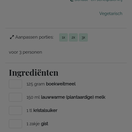
Vegetarisch
Aanpassen porties:
1x
2x
3x
voor 3 personen
Ingrediënten
125 gram
boekweitmeel
150 ml
lauwwarme (plantaardige) melk
1 tl
kristalsuiker
1 zakje
gist