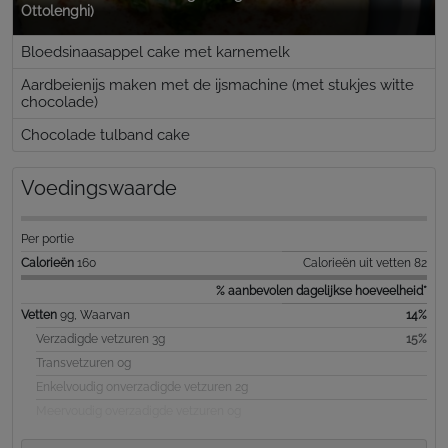
Ottolenghi)
Bloedsinaasappel cake met karnemelk
Aardbeienijs maken met de ijsmachine (met stukjes witte
chocolade)
Chocolade tulband cake
Voedingswaarde
Per portie
Calorieën
160
Calorieën uit vetten 82
% aanbevolen dagelijkse hoeveelheid*
Vetten
9g, Waarvan
14%
Verzadigde vetzuren 3g
15%
Transvetzuren 0g
Enkelvoudig onverzadigde vetzuren 2g
Meervoudig overzadigde vetzuren 0g