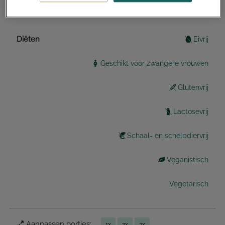
Gangen
Cakes, taarten en koekjes
Diëten
Eivrij
Geschikt voor zwangere vrouwen
Glutenvrij
Lactosevrij
Schaal- en schelpdiervrij
Veganistisch
Vegetarisch
Aanpassen porties:
1x
2x
3x