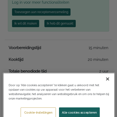
Log in voor meer functionaliteiten
Toevoegen aan receptenverzameling
Ik wil dit maken
Ik heb dit gemaakt
Voorbereidingstijd
15 minuten
Kooktijd
20 minuten
Totale benodigde tijd
2 uur
Door op “Alle cookies accepteren” te klikken gaat u akkoord met het
opslaan van cookies op uw apparaat voor het verbeteren van
Keukens
Amerikaans
websitenavigatie, het analyseren van websitegebruik en om ons te helpen bij
onze marketingprojecten.
Overig
Cookie-instellingen
Alle cookies accepteren