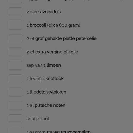
2 rijpe
avocado's
1
broccoli
(circa 600 gram)
2 el
grof gehakte platte peterselie
2 el
extra vergine olijfolie
sap van 1
limoen
1 teentje
knoflook
1 tl
edelgistvlokken
1 el
pistache noten
snufje zout
100 gram
rauwe reuzegarnalen