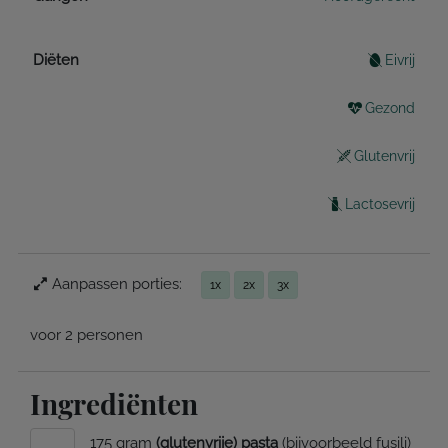
Diëten
Eivrij
Gezond
Glutenvrij
Lactosevrij
Aanpassen porties:
1x
2x
3x
voor 2 personen
Ingrediënten
175 gram
(glutenvrije) pasta
(bijvoorbeeld fusili)