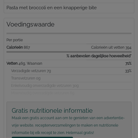
Pasta met broccoli en een knapperige bite
Voedingswaarde
Per portie
Calorieën
867
Calorieën uit vetten 394
% aanbevolen dagelijkse hoeveelheid*
Vetten
46g, Waarvan
71%
Verzadigde vetzuren 7g
33%
Transvetzuren 0g
Enkelvoudig onverzadigde vetzuren 30g
Meervoudig overzadigde vetzuren 6g
Gratis nutritionele informatie
Maak een gratis account aan om te genieten van een advertentie-
vrije website, receptenverzamelingen te maken en nutritionele
informatie bij elk recept te zien. Helemaal gratis!