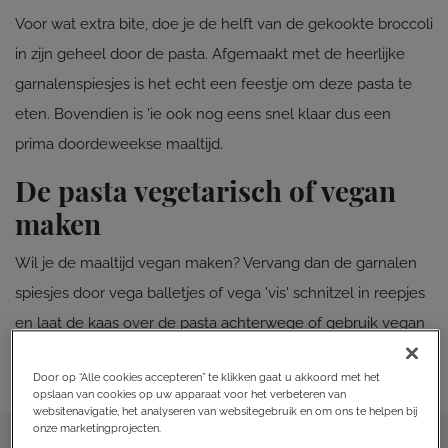
Voor wat extra bite, doe je de helft van de gekookte broccoli
in zijn geheel door de pasta. Afgemaakt met de heerlijke
garnalenspiesjes is het echt een feestje om deze pasta te
eten. Bovendien is 'ie ook nog eens snel klaar dus een
prima doordeweekse maaltijd.
De pasta vegetarisch of vegan
maken
Wil je de maaltijd vegan maken? Vervang dan de garnalen
spiesjes door vega balletjes of vega 'vis' schnitzel in reepjes
en laat de kaas over de pasta achterwege of gebruik vegan
kaas. Zo pas je het gerecht heel makkelijk aan naar jouw
Door op “Alle cookies accepteren” te klikken gaat u akkoord met het
wensen!
opslaan van cookies op uw apparaat voor het verbeteren van
websitenavigatie, het analyseren van websitegebruik en om ons te helpen bij
onze marketingprojecten.