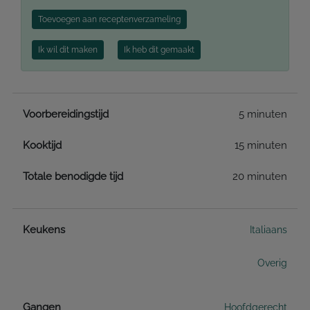
Toevoegen aan receptenverzameling
Ik wil dit maken
Ik heb dit gemaakt
Voorbereidingstijd
5 minuten
Kooktijd
15 minuten
Totale benodigde tijd
20 minuten
Keukens
Italiaans
Overig
Gangen
Hoofdgerecht