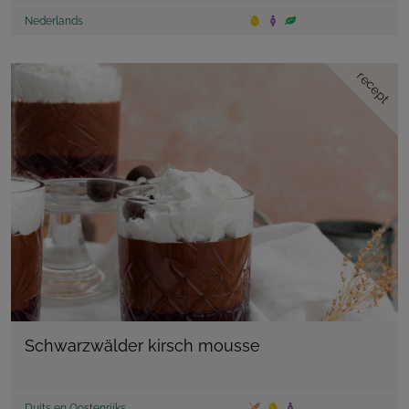
Nederlands
recept
Schwarzwälder kirsch mousse
Duits en Oostenrijks