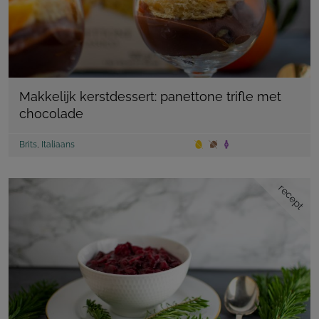
Makkelijk kerstdessert: panettone trifle met
chocolade
Brits
,
Italiaans
recept