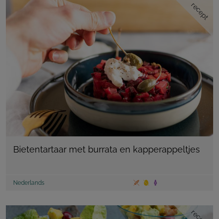
recept
Bietentartaar met burrata en kapperappeltjes
Nederlands
recept