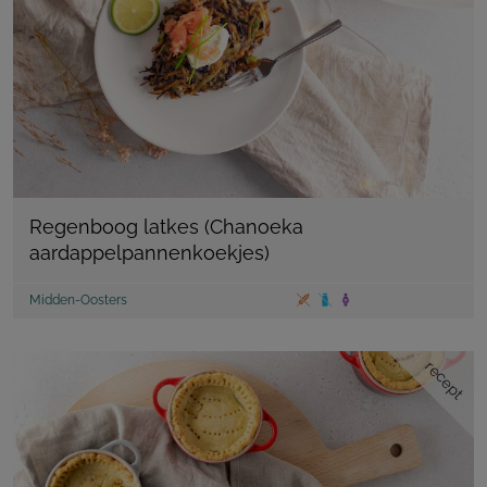
Regenboog latkes (Chanoeka
aardappelpannenkoekjes)
Midden-Oosters
recept