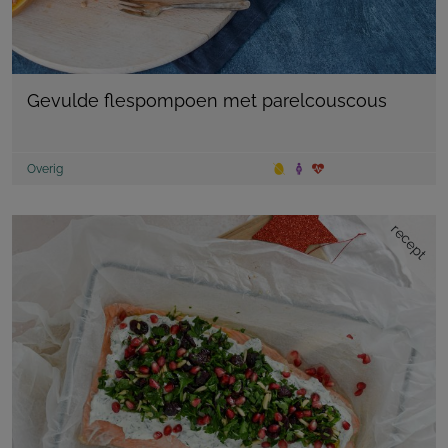
Gevulde flespompoen met parelcouscous
Overig
recept