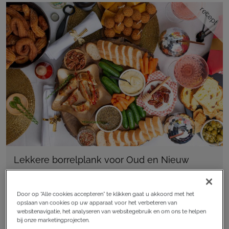
recept
Lekkere borrelplank voor Oud en Nieuw
Door op “Alle cookies accepteren” te klikken gaat u akkoord met het
opslaan van cookies op uw apparaat voor het verbeteren van
websitenavigatie, het analyseren van websitegebruik en om ons te helpen
recept
bij onze marketingprojecten.