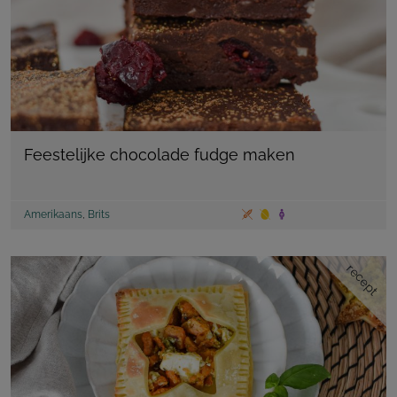
Feestelijke chocolade fudge maken
Amerikaans
,
Brits
recept