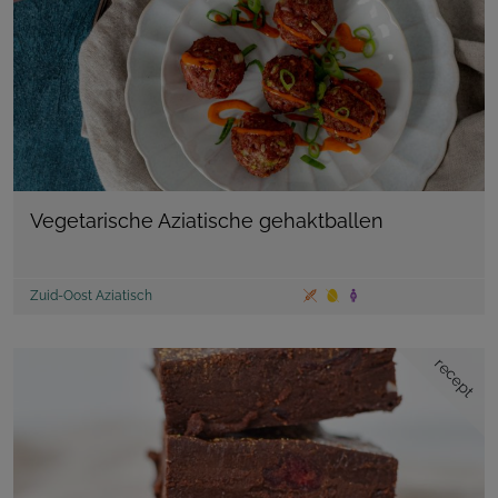
Vegetarische Aziatische gehaktballen
Zuid-Oost Aziatisch
recept