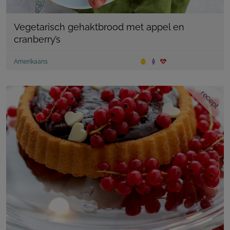
Vegetarisch gehaktbrood met appel en
cranberry’s
Amerikaans
recept