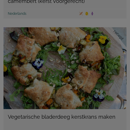
camembert (kerst voorgerecht)
Nederlands
recept
Vegetarische bladerdeeg kerstkrans maken