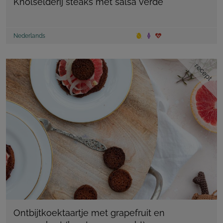
Knolselderij steaks met salsa verde
Nederlands
recept
Ontbijtkoektaartje met grapefruit en