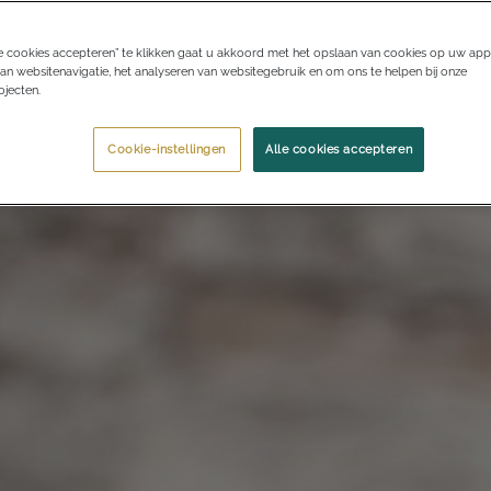
e cookies accepteren” te klikken gaat u akkoord met het opslaan van cookies op uw app
an websitenavigatie, het analyseren van websitegebruik en om ons te helpen bij onze
jecten.
Cookie-instellingen
Alle cookies accepteren