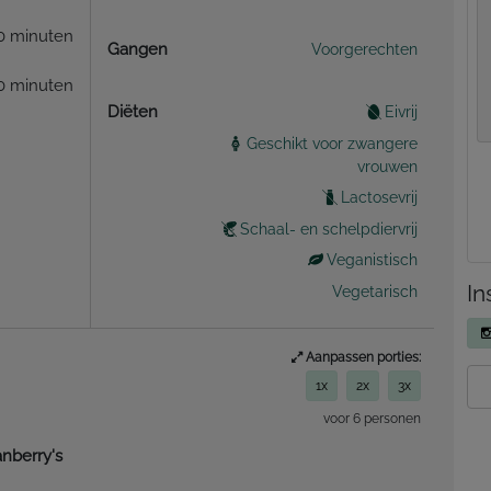
0 minuten
Gangen
Voorgerechten
0 minuten
Diëten
Eivrij
Geschikt voor zwangere
vrouwen
Lactosevrij
Schaal- en schelpdiervrij
Veganistisch
In
Vegetarisch
Aanpassen porties:
1x
2x
3x
voor 6 personen
nberry's