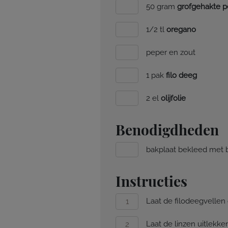
50 gram
grofgehakte 
1/2 tl
oregano
peper en zout
1 pak
filo deeg
2 el
olijfolie
Benodigdheden
bakplaat bekleed met 
Instructies
Laat de filodeegvellen
Laat de linzen uitlekk