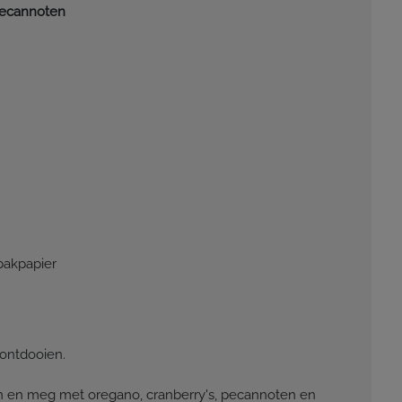
pecannoten
bakpapier
 ontdooien.
en en meg met oregano, cranberry's, pecannoten en