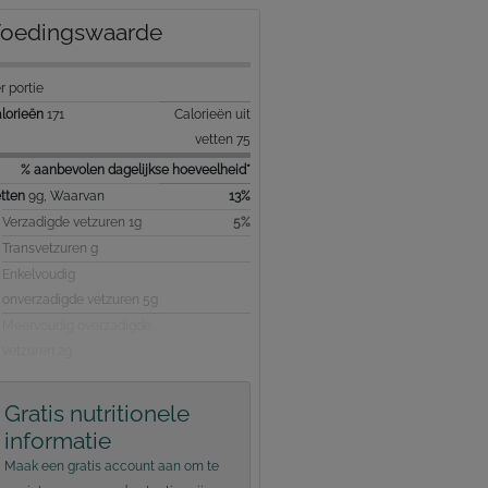
oedingswaarde
r portie
lorieën
171
Calorieën uit
vetten 75
% aanbevolen dagelijkse hoeveelheid*
tten
9g, Waarvan
13%
Verzadigde vetzuren 1g
5%
Transvetzuren g
Enkelvoudig
onverzadigde vetzuren 5g
Meervoudig overzadigde
vetzuren 2g
Gratis nutritionele
informatie
Maak een gratis account aan om te