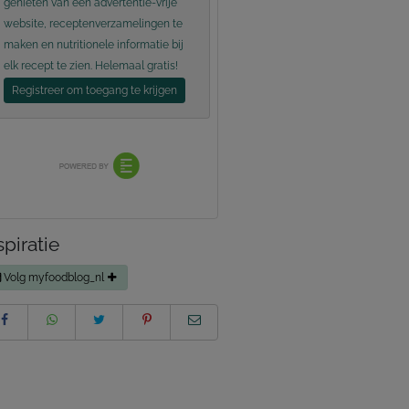
genieten van een advertentie-vrije
website, receptenverzamelingen te
maken en nutritionele informatie bij
elk recept te zien. Helemaal gratis!
Registreer om toegang te krijgen
spiratie
Volg myfoodblog_nl