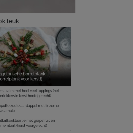
k leuk
egetarische borrelplank
orrelplank voor kerst!)
rst zalm met heel veel toppings (het
lerlekkerste kerst hoofdgerecht)
pofte zoete aardappel met linzen en
uacamole
tbijtkoektaartje met grapefruit en
membert (kerst voorgerecht)