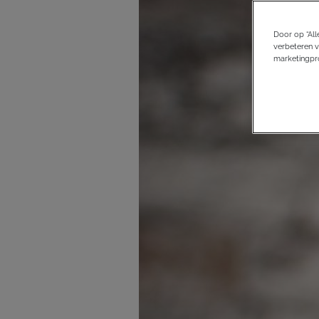
Door op “All
verbeteren v
marketingpro