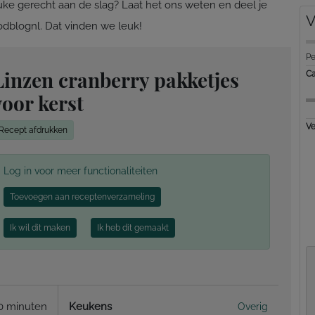
leuke gerecht aan de slag? Laat het ons weten en deel je
V
blognl. Dat vinden we leuk!
Pe
Linzen cranberry pakketjes
Ca
voor kerst
Ve
Recept afdrukken
Log in voor meer functionaliteiten
Toevoegen aan receptenverzameling
Ik wil dit maken
Ik heb dit gemaakt
0 minuten
Keukens
Overig