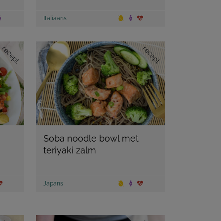
Italiaans
recept
recept
Soba noodle bowl met
teriyaki zalm
Japans