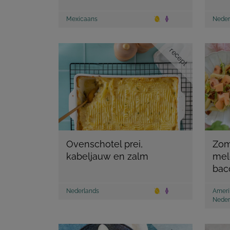
Mexicaans
Neder
recept
Ovenschotel prei,
Zom
kabeljauw en zalm
mel
bac
Nederlands
Ameri
Neder