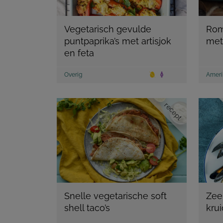
Vegetarisch gevulde
Rom
puntpaprika’s met artisjok
met
en feta
Overig
Ameri
recept
Snelle vegetarische soft
Zee
shell taco’s
kru