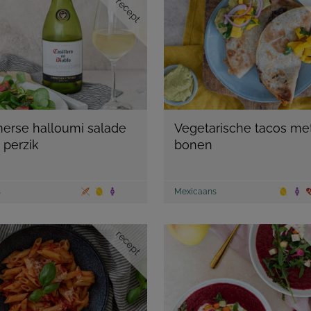
recept
erse halloumi salade
Vegetarische tacos me
 perzik
bonen
s
Mexicaans
recept