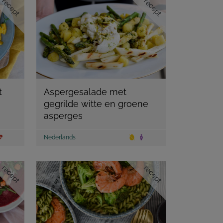
recept
recept
t
Aspergesalade met
gegrilde witte en groene
asperges
Nederlands
recept
recept