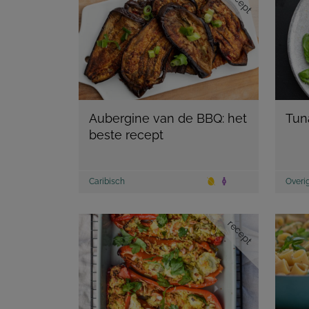
recept
Aubergine van de BBQ: het
Tun
beste recept
Caribisch
Overi
recept