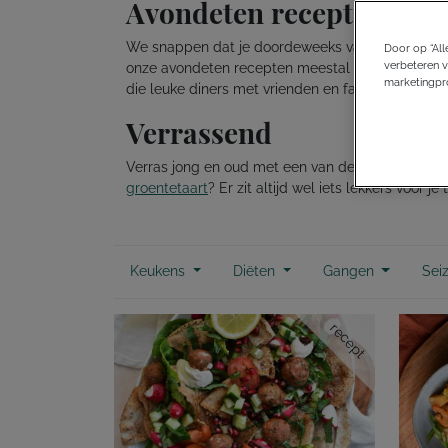
Avondeten recepten in 
We snappen dat je doordeweeks vaak druk bent en
Door op “All
verbeteren v
onze avondeten recepten meestal gezond, boordevo
marketingpro
die leuke diners met vrienden en familie. Laat z
Verrassend
Verras jong en oud met een van deze recepten! 
groentetaart
? Er zit altijd wel iets lekkers voor je
Keukens
Diëten
Gangen
Sei
recept