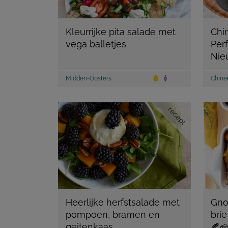
Kleurrijke pita salade met
Chi
vega balletjes
Per
Nie
Midden-Oosters
Chine
recept
Heerlijke herfstsalade met
Gno
pompoen, bramen en
bri
geitenkaas
🍂