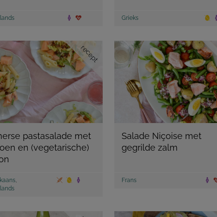
lands
Grieks
recept
erse pastasalade met
Salade Niçoise met
oen en (vegetarische)
gegrilde zalm
on
kaans
,
Frans
lands