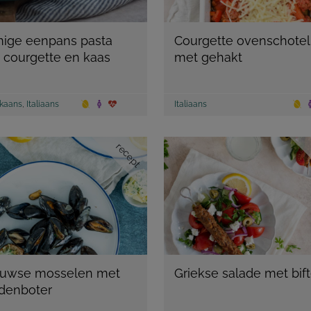
ige eenpans pasta
Courgette ovenschotel
 courgette en kaas
met gehakt
kaans
,
Italiaans
Italiaans
recept
uwse mosselen met
Griekse salade met bift
idenboter