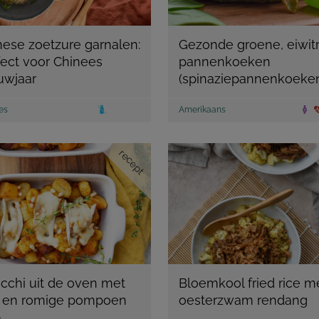
nese zoetzure garnalen:
Gezonde groene, eiwitr
fect voor Chinees
pannenkoeken
uwjaar
(spinaziepannenkoeke
es
Amerikaans
recept
cchi uit de oven met
Bloemkool fried rice m
e en romige pompoen
oesterzwam rendang
