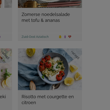
Zomerse noedelsalade
met tofu & ananas
Zuid-Oost Aziatisch
recept
recept
eki
Risotto met courgette en
citroen