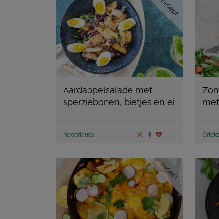
recept
Aardappelsalade met
Zom
sperziebonen, bietjes en ei
met
Nederlands
Griek
recept