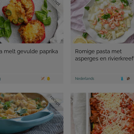
recept
a melt gevulde paprika
Romige pasta met
asperges en rivierkreef
g
Nederlands
recept