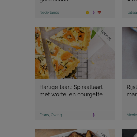
Nederlands
Italia
recept
Hartige taart: Spiraaltaart
Rij
met wortel en courgette
man
Frans
,
Overig
Mexic