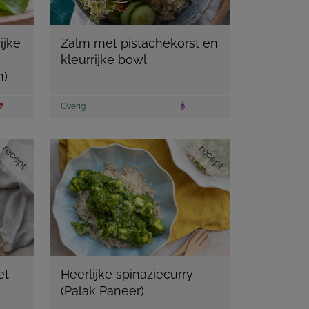
ijke
Zalm met pistachekorst en
kleurrijke bowl
n)
Overig
recept
recept
et
Heerlijke spinaziecurry
(Palak Paneer)