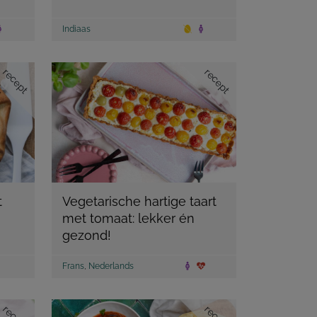
Indiaas
recept
recept
t
Vegetarische hartige taart
met tomaat: lekker én
gezond!
Frans
,
Nederlands