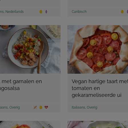
ans
,
Nederlands
Caribisch
recept
st met garnalen en
Vegan hartige taart me
gosalsa
tomaten en
gekarameliseerde ui
aans
,
Overig
Italiaans
,
Overig