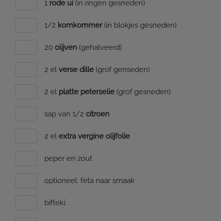
1
rode ui
(in ringen gesneden)
1/2
komkommer
(in blokjes gesneden)
20
olijven
(gehalveerd)
2 el
verse dille
(grof genseden)
2 el
platte peterselie
(grof gesneden)
sap van 1/2
citroen
2 el
extra vergine olijfolie
peper en zout
optioneel: feta naar smaak
bifteki: