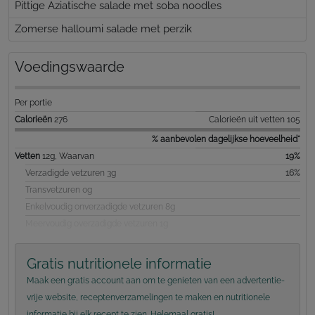
Pittige Aziatische salade met soba noodles
Zomerse halloumi salade met perzik
Voedingswaarde
Per portie
Calorieën
276
Calorieën uit vetten 105
% aanbevolen dagelijkse hoeveelheid*
Vetten
12g, Waarvan
19%
Verzadigde vetzuren 3g
16%
Transvetzuren 0g
Enkelvoudig onverzadigde vetzuren 8g
Meervoudig overzadigde vetzuren 1g
Gratis nutritionele informatie
Maak een gratis account aan om te genieten van een advertentie-
vrije website, receptenverzamelingen te maken en nutritionele
informatie bij elk recept te zien. Helemaal gratis!