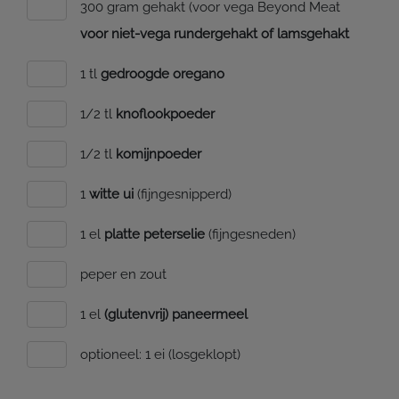
300 gram gehakt (voor vega Beyond Meat
voor niet-vega rundergehakt of lamsgehakt
1 tl
gedroogde oregano
1/2 tl
knoflookpoeder
1/2 tl
komijnpoeder
1
witte ui
(fijngesnipperd)
1 el
platte peterselie
(fijngesneden)
peper en zout
1 el
(glutenvrij) paneermeel
optioneel: 1 ei (losgeklopt)