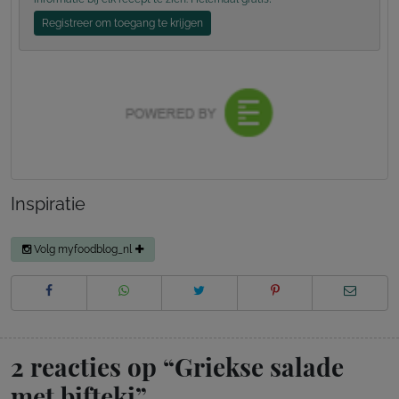
Registreer om toegang te krijgen
Inspiratie
Volg myfoodblog_nl
2 reacties op “
Griekse salade
met bifteki
”