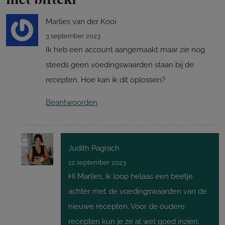
Marlies van der Kooi
3 september 2023
Ik heb een account aangemaakt maar zie nog
steeds geen voedingswaarden staan bij de
recepten. Hoe kan ik dit oplossen?
Beantwoorden
Judith Pagrach
12 september 2023
Hi Marlies, ik loop helaas een beetje
achter met de voedingswaarden van de
nieuwe recepten. Voor de oudere
recepten kun je ze al wel goed inzien.