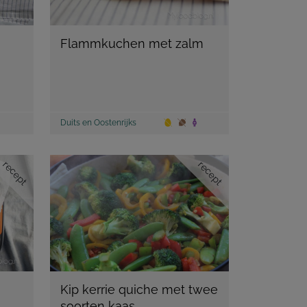
Flammkuchen met zalm
Duits en Oostenrijks
recept
recept
Kip kerrie quiche met twee
soorten kaas