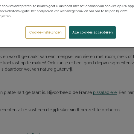
e cookies accepteren” te klikken gaat u akkoord met het opslaan van cookies op uw app
an websitenavigatie, het analyseren van websitegebruik en om ons te helpen bij onze
jecten.
Europa bekend als tarte flambee. Het is een heel dun en krokant d
Cookie-instellingen
Alle cookies accepteren
ie met spekjes of ham, rode ui en kaas. Op deze pagina vind je ook 
 dik en wordt gemaakt van een mengsel van eieren met room, melk of
je koelkast op te maken! Ook kun je er heel goed diepvriesgroenten vo
 is daardoor wel van nature glutenvrij.
 platte hartige taart is. Bijvoorbeeld de Franse
pissaladiere
. Een har
ecepten zit er vast een die jij lekker vindt om zelf te proberen.