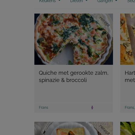
Keukens
Diëten
Gangen
Sei
recept
Quiche met gerookte zalm,
Hart
spinazie & broccoli
met
Frans
Frans
recept