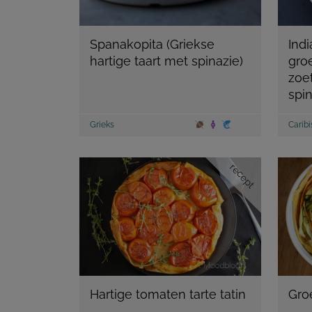
Spanakopita (Griekse
Ind
hartige taart met spinazie)
groe
zoe
spin
Grieks
Carib
recept
Hartige tomaten tarte tatin
Gro