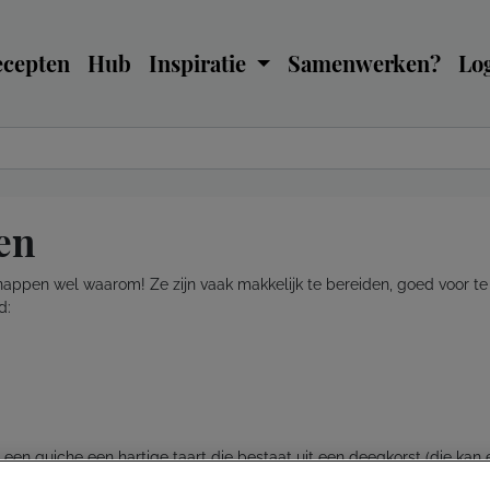
ecepten
Hub
Inspiratie
Samenwerken?
Log
en
 snappen wel waarom! Ze zijn vaak makkelijk te bereiden, goed voor te b
d:
en quiche een hartige taart die bestaat uit een deegkorst (die kan e
e je het vult, kun je helemaal zelf bepalen. Quiche Lorraine is een he