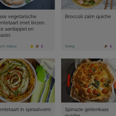
iase vegetarische
Broccoli zalm quiche
ntetaart (met linzen,
te aardappel en
azie)
isch
,
Indiaas
Overig
recept
entetaart in spiraalvorm
Spinazie geitenkaas
quiche