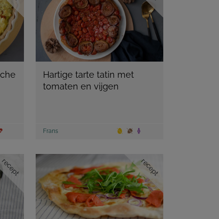
iche
Hartige tarte tatin met
tomaten en vijgen
Frans
recept
recept