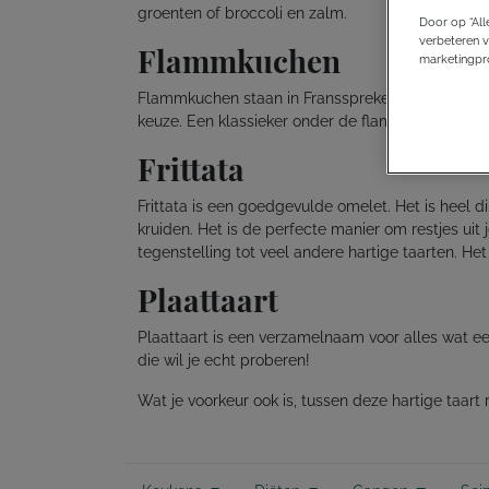
groenten of broccoli en zalm.
Door op “All
verbeteren v
Flammkuchen
marketingpro
Flammkuchen staan in Franssprekende delen van 
keuze. Een klassieker onder de flammkuchen is d
Frittata
Frittata is een goedgevulde omelet. Het is heel
kruiden. Het is de perfecte manier om restjes uit 
tegenstelling tot veel andere hartige taarten. Het
Plaattaart
Plaattaart is een verzamelnaam voor alles wat een
die wil je echt proberen!
Wat je voorkeur ook is, tussen deze hartige taart r