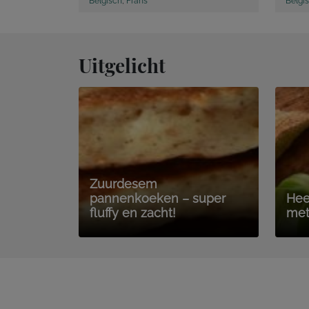
Belgisch
,
Frans
Belgi
Uitgelicht
Zuurdesem
pannenkoeken – super
Hee
fluffy en zacht!
met