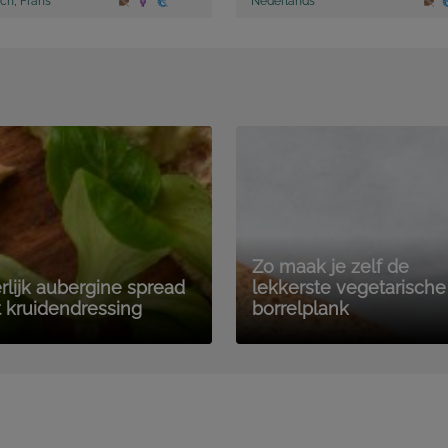
sch
,
Frans
Nederlands
Zo maak je zelf de
rlijk aubergine spread
lekkerste vegetarische
 kruidendressing
borrelplank