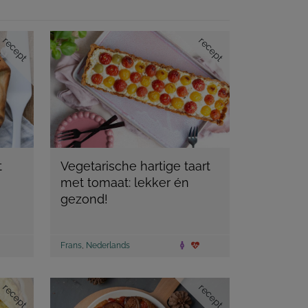
recept
recept
t
Vegetarische hartige taart
met tomaat: lekker én
gezond!
Frans
,
Nederlands
recept
recept