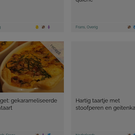
g
Frans
,
Overig
recept
get: gekarameliseerde
Hartig taartje met
taart
stoofperen en geitenk