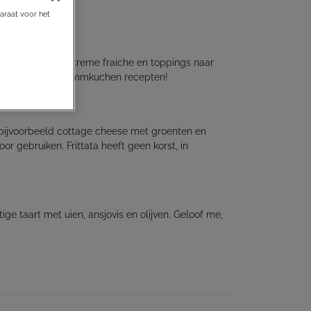
araat voor het
eeg met daarop creme fraiche en toppings naar
onze favoriete flammkuchen recepten!
 bijvoorbeeld cottage cheese met groenten en
or gebruiken. Frittata heeft geen korst, in
tige taart met uien, ansjovis en olijven. Geloof me,