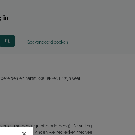
 in
Geavanceerd zoeken
ereiden en hartstikke lekker. Er zijn veel
en kruimeldeeg zijn of bladerdeeg). De vulling
le populaire. Zelf vinden we het lekker met veel