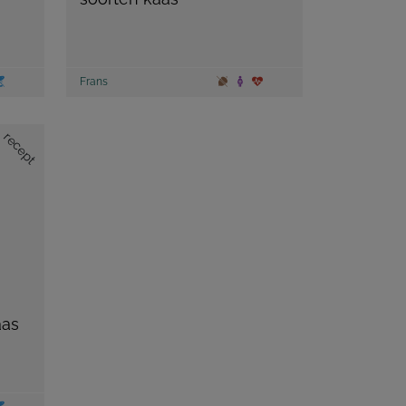
Frans
recept
aas