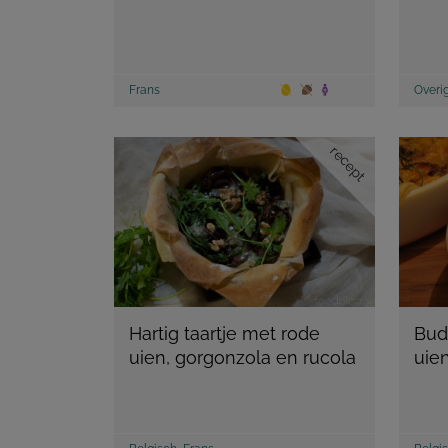
Frans
Overi
recept
Hartig taartje met rode
Bud
uien, gorgonzola en rucola
uien