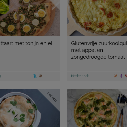
ttaart met tonijn en ei
Glutenvrije zuurkoolqu
met appel en
zongedroogde tomaat
g
Nederlands
recept