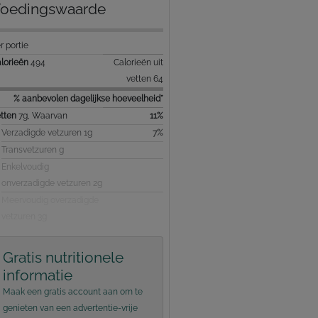
oedingswaarde
r portie
lorieën
494
Calorieën uit
vetten 64
% aanbevolen dagelijkse hoeveelheid*
tten
7g, Waarvan
11%
Verzadigde vetzuren 1g
7%
Transvetzuren g
Enkelvoudig
onverzadigde vetzuren 2g
Meervoudig overzadigde
vetzuren 3g
Gratis nutritionele
informatie
Maak een gratis account aan om te
genieten van een advertentie-vrije