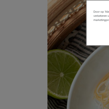
Door op “All
verbeteren v
marketingpro