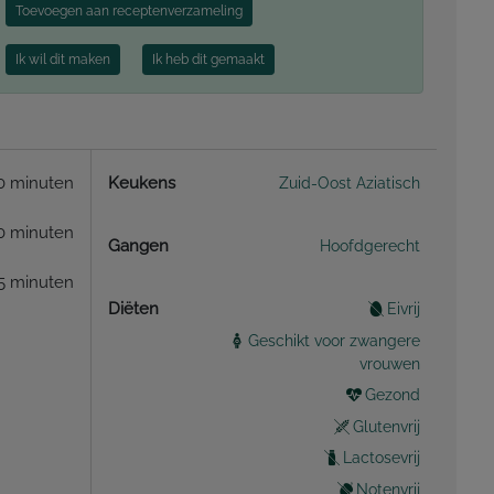
Toevoegen aan receptenverzameling
Ik wil dit maken
Ik heb dit gemaakt
0 minuten
Keukens
Zuid-Oost Aziatisch
0 minuten
Gangen
Hoofdgerecht
5 minuten
Diëten
Eivrij
Geschikt voor zwangere
vrouwen
Gezond
Glutenvrij
Lactosevrij
Notenvrij