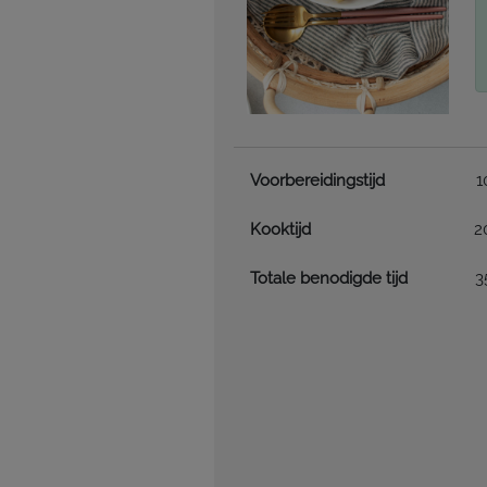
Voorbereidingstijd
1
Kooktijd
2
Totale benodigde tijd
3