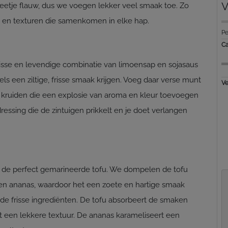
V
beetje flauw, dus we voegen lekker veel smaak toe. Zo
 en texturen die samenkomen in elke hap.
Pe
Ca
frisse en levendige combinatie van limoensap en sojasaus
s een ziltige, frisse smaak krijgen. Voeg daar verse munt
Ve
e kruiden die een explosie van aroma en kleur toevoegen
ressing die de zintuigen prikkelt en je doet verlangen
s de perfect gemarineerde tofu. We dompelen de tofu
en ananas, waardoor het een zoete en hartige smaak
et de frisse ingrediënten. De tofu absorbeert de smaken
 het een lekkere textuur. De ananas karameliseert een