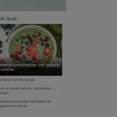
k leuk
omerse smoothiebowl met spinazie
n ananas
jst bowl met tofu teriyaki
nh mi recept met tofu (Vietnamees
oodje)
merse pastasalade met meloen en
egetarische) bacon