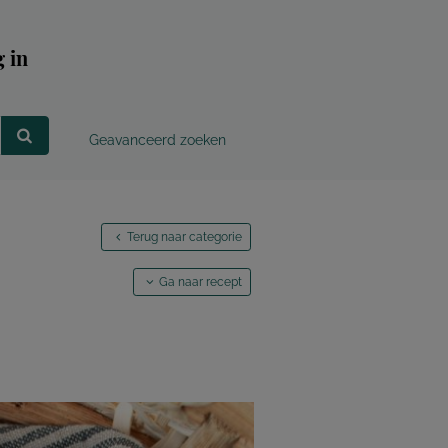
 in
Geavanceerd zoeken
Terug naar categorie
Ga naar recept