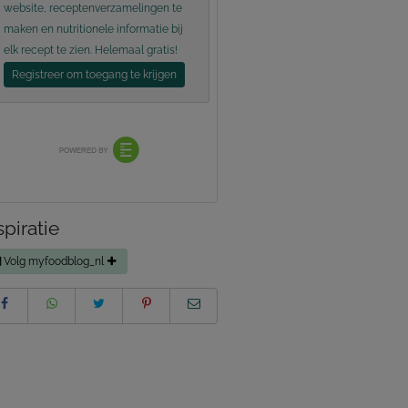
website, receptenverzamelingen te
maken en nutritionele informatie bij
elk recept te zien. Helemaal gratis!
Registreer om toegang te krijgen
spiratie
Volg myfoodblog_nl