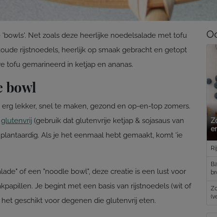
Oo
e 'bowls'. Net zoals deze heerlijke noedelsalade met tofu
ude rijstnoedels, heerlijk op smaak gebracht en getopt
e tofu gemarineerd in ketjap en ananas.
e bowl
 erg lekker, snel te maken, gezond en op-en-top zomers.
l
glutenvrij
(gebruik dat glutenvrije ketjap & sojasaus van
Z
e
plantaardig. Als je het eenmaal hebt gemaakt, komt 'ie
Ri
Ba
ade" of een "noodle bowl", deze creatie is een lust voor
br
papillen. Je begint met een basis van rijstnoedels (wit of
Zo
(v
s het geschikt voor degenen die glutenvrij eten.