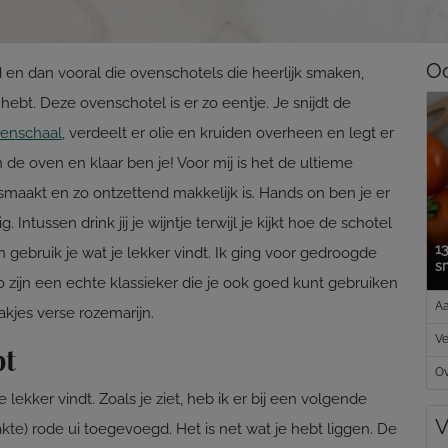
Oo
 en dan vooral die ovenschotels die heerlijk smaken,
hebt. Deze ovenschotel is er zo eentje. Je snijdt de
enschaal
, verdeelt er olie en kruiden overheen en legt er
n de oven en klaar ben je! Voor mij is het de ultieme
smaakt en zo ontzettend makkelijk is. Hands on ben je er
Intussen drink jij je wijntje terwijl je kijkt hoe de schotel
13
 gebruik je wat je lekker vindt. Ik ging voor gedroogde
sm
no zijn een echte klassieker die je ook goed kunt gebruiken
Aa
akjes verse rozemarijn.
Ve
bt
Ov
lekker vindt. Zoals je ziet, heb ik er bij een volgende
V
kte) rode ui toegevoegd. Het is net wat je hebt liggen. De