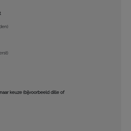
t
den)
rst)
aar keuze (bijvoorbeeld dille of