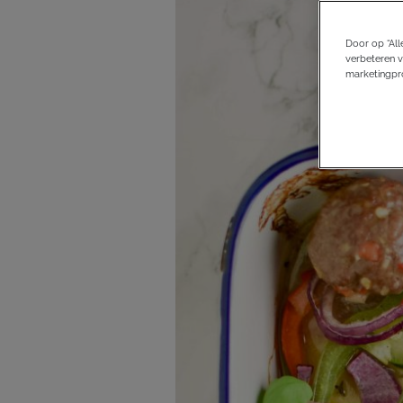
Door op “All
verbeteren v
marketingpro