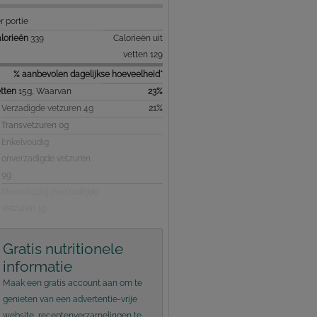
r portie
lorieën
339
Calorieën uit
vetten 129
% aanbevolen dagelijkse hoeveelheid*
tten
15g, Waarvan
23%
Verzadigde vetzuren 4g
21%
Transvetzuren 0g
Enkelvoudig
onverzadigde vetzuren
9g
Meervoudig overzadigde
vetzuren 1g
Gratis nutritionele
informatie
Maak een gratis account aan om te
genieten van een advertentie-vrije
website, receptenverzamelingen te