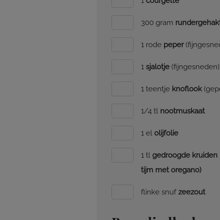
1
courgette
300 gram
rundergehak
1 rode
peper
(fijngesne
1
sjalotje
(fijngesneden)
1 teentje
knoflook
(gepe
1/4 tl
nootmuskaat
1 el
olijfolie
1 tl
gedroogde kruiden n
tijm met oregano)
flinke snuf
zeezout