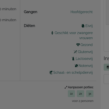
0 minuten
Gangen
Hoofdgerecht
0 minuten
Diëten
Eivrij
Geschikt voor zwangere
vrouwen
Gezond
Glutenvrij
In
Lactosevrij
Notenvrij
Schaal- en schelpdiervrij
Aanpassen porties:
1x
2x
3x
voor 2 personen