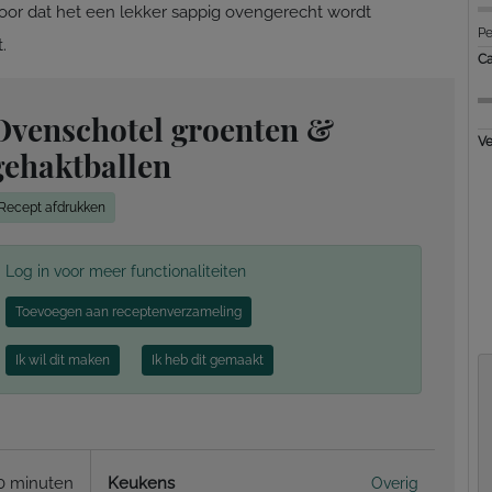
 voor dat het een lekker sappig ovengerecht wordt
Pe
.
Ca
Ovenschotel groenten &
Ve
gehaktballen
Recept afdrukken
Log in voor meer functionaliteiten
Toevoegen aan receptenverzameling
Ik wil dit maken
Ik heb dit gemaakt
0 minuten
Keukens
Overig