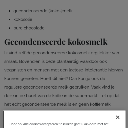
gecondenseerde (kokos)melk
kokosolie
pure chocolade
Gecondenseerde kokosmelk
Ik vind zelf de gecondenseerde kokosmelk erg lekker van
smaak. Bovendien is deze plantaardig waardoor ook
veganisten en mensen met een lactose-intolerantie hiervan
kunnen genieten. Hoeft dit niet? Dan kun je ook de
reguliere gecondenseerde melk gebruiken. Vaak vind je
deze in de buurt van de koffie in de supermarkt. Let op dat
het echt gecondenseerde melk is en geen koffiemelk.
Koffiemelk is vloeibaar, terwijl gecondenseerde melk heel
dik is.
Door op “Alle cookies accepteren” te klikken gaat u akkoord met het