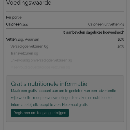
Voedingswaarde
Per portie
Calorieën
144
Calorieën uit vetten 91
% aanbevolen dagelijkse hoeveelheid*
Vetten
10g, Waarvan
16%
Verzadigde vetzuren 6g
29%
Transvetzuren 0g
Enkelvoudig onverzadigde vetzuren 3g
Meervoudig overzadigde vetzuren 0g
Gratis nutritionele informatie
Maak een gratis account aan om te genieten van een advertentie-
vrije website, receptenverzamelingen te maken en nutritionele
informatie bij elk recept te zien. Helemaal gratis!
Registreer om toegang te krijgen