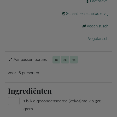
Lactosevrij
Schaal- en schelpdiervrij
Veganistisch
Vegetarisch
Aanpassen porties:
1x
2x
3x
voor 16 personen
Ingrediënten
1 blikje gecondenseerde (kokos)melk a 320
gram