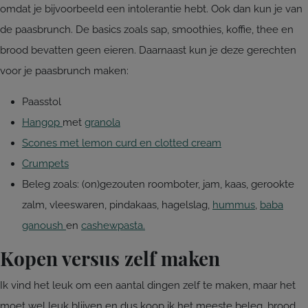
omdat je bijvoorbeeld een intolerantie hebt. Ook dan kun je van
de paasbrunch. De basics zoals sap, smoothies, koffie, thee en
brood bevatten geen eieren. Daarnaast kun je deze gerechten
voor je paasbrunch maken:
Paasstol
Hangop
met
granola
Scones met lemon curd en clotted cream
Crumpets
Beleg zoals: (on)gezouten roomboter, jam, kaas, gerookte
zalm, vleeswaren, pindakaas, hagelslag,
hummus
,
baba
ganoush
en
cashewpasta.
Kopen versus zelf maken
Ik vind het leuk om een aantal dingen zelf te maken, maar het
moet wel leuk blijven en dus koop ik het meeste beleg, brood