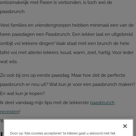
onlosmakelijk met Pasen is verbonden, is toch wel de
paasbrunch.
Veel families en vriendengroepen hebben minimaal een van de
twee paasdagen een Paasbrunch. Een lekker laat en uitgebreid
ontbijt vol lekkere dingen! Vaak staat met een brunch de hele
tafel vol met allerlei lekkers: koud, warm, zoet, hartig. Voor ieder
wat wils.
Zo ook bij ons op eerste paasdag. Maar hoe ziet de perfecte
paasbrunch er nou uit? Wat kun je voor een paasbrunch maken?
En wat kun je kopen?
Ik deel vandaag mijn tips met de lekkerste
paasbrunch
recepten
!
Wat staat er altijd op een paasbrunch tafel?
De basics zijn in ieder geval:
Door op “Alle cookies accepteren” te klikken gaat u akkoord met het