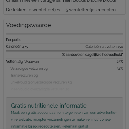
Challah met een vleugje saffraan (Joods brioche brood)
De lekkerste wentelteefjes - 15 wentelteefjes recepten
Voedingswaarde
Per portie
Calorieën
475
Calorieën uit vetten 150
% aanbevolen dagelijkse hoeveelheid*
Vetten
16g, Waarvan
25%
Verzadigde vetzuren 7g
34%
Transvetzuren 0g
Enkelvoudig onverzadigde vetzuren 5g
Meervoudig overzadigde vetzuren 2g
Gratis nutritionele informatie
Maak een gratis account aan om te genieten van een advertentie-
vrije website, receptenverzamelingen te maken en nutritionele
informatie bij elk recept te zien. Helemaal gratis!