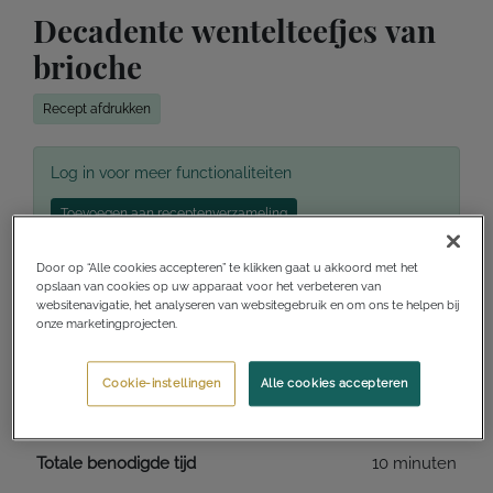
Decadente wentelteefjes van
brioche
Recept afdrukken
Log in voor meer functionaliteiten
Toevoegen aan receptenverzameling
Ik wil dit maken
Ik heb dit gemaakt
Door op “Alle cookies accepteren” te klikken gaat u akkoord met het
opslaan van cookies op uw apparaat voor het verbeteren van
websitenavigatie, het analyseren van websitegebruik en om ons te helpen bij
onze marketingprojecten.
Voorbereidingstijd
5 minuten
Cookie-instellingen
Alle cookies accepteren
Kooktijd
5 minuten
Totale benodigde tijd
10 minuten