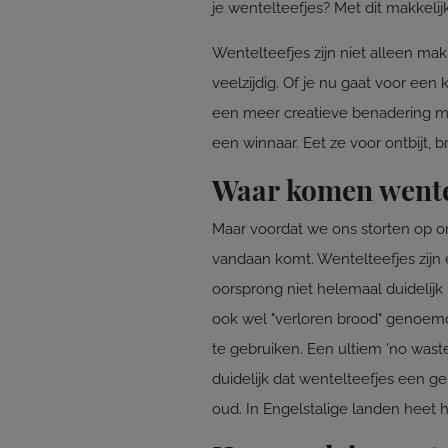
je wentelteefjes? Met dit makkelij
Wentelteefjes zijn niet alleen ma
veelzijdig. Of je nu gaat voor een 
een meer creatieve benadering met f
een winnaar. Eet ze voor ontbijt, b
Waar komen wente
Maar voordat we ons storten op on
vandaan komt. Wentelteefjes zijn 
oorsprong niet helemaal duidelijk
ook wel "verloren brood" genoemd
te gebruiken. Een ultiem 'no wast
duidelijk dat wentelteefjes een gel
oud. In Engelstalige landen heet h