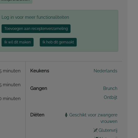
Log in voor meer functionaliteiten
Toevoegen aan receptenverzameling
Ik wil dit maken
Ik heb dit gemaakt
5 minuten
Keukens
Nederlands
5 minuten
Gangen
Brunch
Ontbijt
0 minuten
Diëten
Geschikt voor zwangere
vrouwen
Glutenvrij