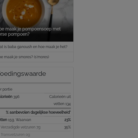
oe maak je pompoensoep met
erse pompoen?
t is baba ganoush en hoe maak je het?
e maak je smores? (s'mores)
oedingswaarde
r portie
lorieën
396
Calorieën uit
vetten 134
% aanbevolen dagelijkse hoeveelheid*
tten
15g, Waarvan
23%
Verzadigde vetzuren 7g
35%
Transvetzuren 0g