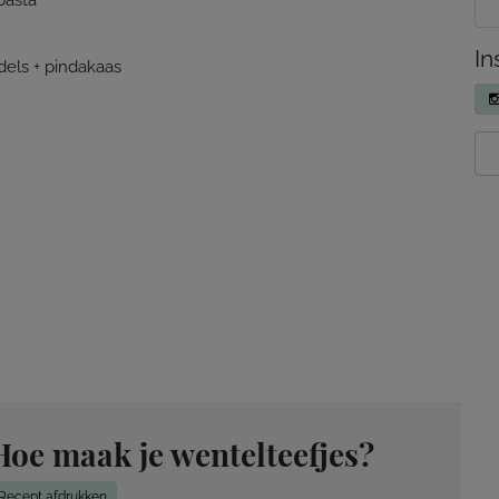
pasta
In
els + pindakaas
Hoe maak je wentelteefjes?
Recept afdrukken