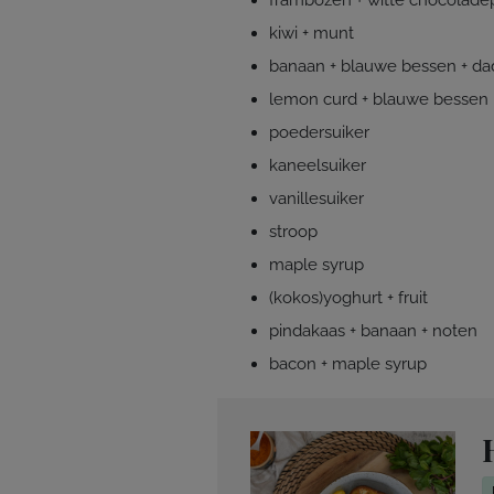
frambozen + witte chocolade
kiwi + munt
banaan + blauwe bessen + dad
lemon curd + blauwe bessen
poedersuiker
kaneelsuiker
vanillesuiker
stroop
maple syrup
(kokos)yoghurt + fruit
pindakaas + banaan + noten
bacon + maple syrup