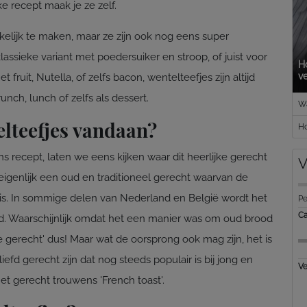
ke recept maak je ze zelf.
kkelijk te maken, maar ze zijn ook nog eens super
klassieke variant met poedersuiker en stroop, of juist voor
H
v
ruit, Nutella, of zelfs bacon, wentelteefjes zijn altijd
runch, lunch of zelfs als dessert.
Wa
lteefjes vandaan?
Ho
s recept, laten we eens kijken waar dit heerlijke gerecht
V
eigenlijk een oud en traditioneel gerecht waarvan de
 is. In sommige delen van Nederland en België wordt het
Pe
Ca
. Waarschijnlijk omdat het een manier was om oud brood
e gerecht' dus! Maar wat de oorsprong ook mag zijn, het is
iefd gerecht zijn dat nog steeds populair is bij jong en
Ve
et gerecht trouwens 'French toast'.