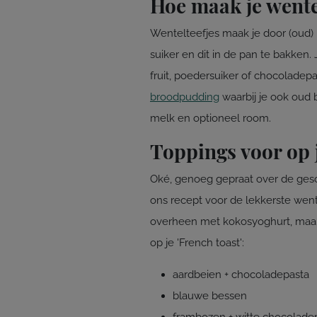
Hoe maak je wente
Wentelteefjes maak je door (oud)
suiker en dit in de pan te bakken
fruit, poedersuiker of chocoladepa
broodpudding
waarbij je ook oud b
melk en optioneel room.
Toppings voor op j
Oké, genoeg gepraat over de gesch
ons recept voor de lekkerste wen
overheen met kokosyoghurt, maar v
op je 'French toast':
aardbeien + chocoladepasta
blauwe bessen