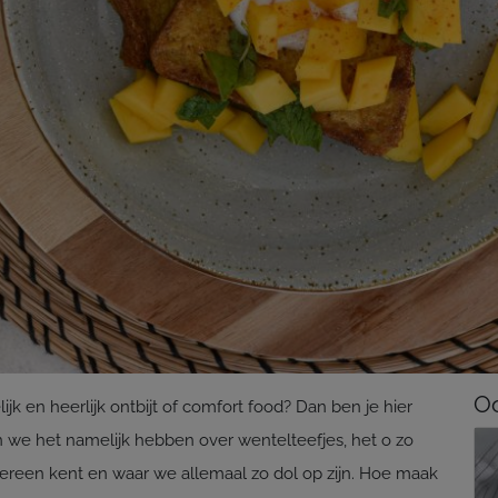
Oo
k en heerlijk ontbijt of comfort food? Dan ben je hier
n we het namelijk hebben over wentelteefjes, het o zo
dereen kent en waar we allemaal zo dol op zijn. Hoe maak