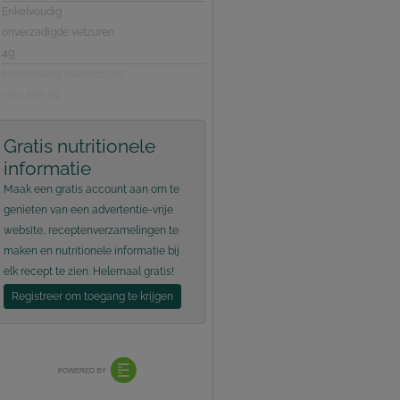
Enkelvoudig
onverzadigde vetzuren
4g
Meervoudig overzadigde
vetzuren 2g
Gratis nutritionele
informatie
Maak een gratis account aan om te
genieten van een advertentie-vrije
website, receptenverzamelingen te
maken en nutritionele informatie bij
elk recept te zien. Helemaal gratis!
Registreer om toegang te krijgen