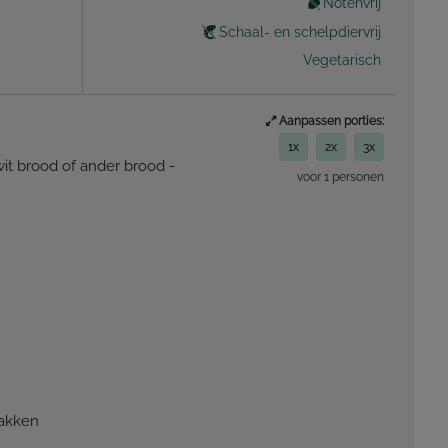
Notenvrij
Schaal- en schelpdiervrij
Vegetarisch
Aanpassen porties:
1x
2x
3x
it brood of ander brood -
voor 1 personen
bakken