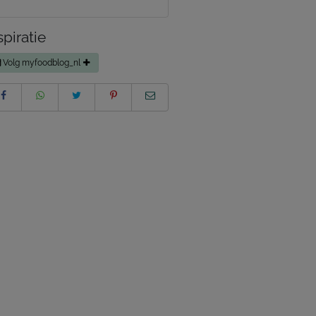
spiratie
Volg myfoodblog_nl