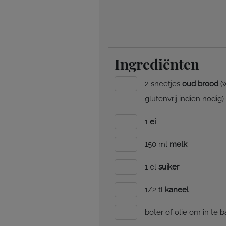
Ingrediënten
2 sneetjes
oud brood
(w
glutenvrij indien nodig)
1
ei
150 ml
melk
1 el
suiker
1/2 tl
kaneel
boter of olie om in te 