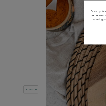
Door op “All
verbeteren v
marketingpro
vorige