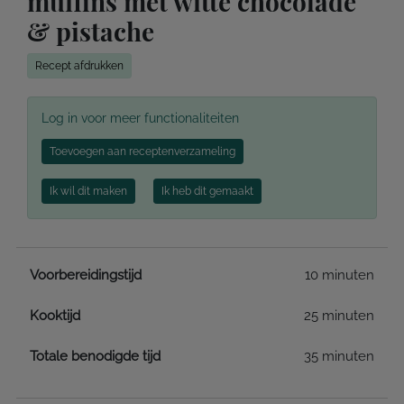
muffins met witte chocolade
& pistache
Recept afdrukken
Log in voor meer functionaliteiten
Toevoegen aan receptenverzameling
Ik wil dit maken
Ik heb dit gemaakt
Voorbereidingstijd
10 minuten
Kooktijd
25 minuten
Totale benodigde tijd
35 minuten