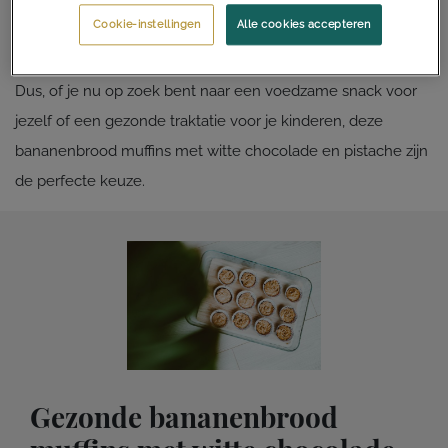
voelen. Of je ze nu als tussendoortje eet of deelt met de
Cookie-instellingen
Alle cookies accepteren
kleintjes, ze zijn altijd een succes!
Dus, of je nu op zoek bent naar een voedzame snack voor
jezelf of een gezonde traktatie voor je kinderen, deze
bananenbrood muffins met witte chocolade en pistache zijn
de perfecte keuze.
Gezonde bananenbrood