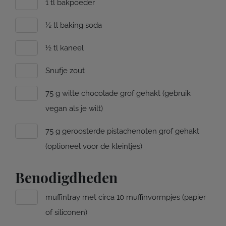
1 tl bakpoeder
½ tl baking soda
½ tl kaneel
Snufje zout
75 g witte chocolade grof gehakt (gebruik
vegan als je wilt)
75 g geroosterde pistachenoten grof gehakt
(optioneel voor de kleintjes)
Benodigdheden
muffintray met circa 10 muffinvormpjes (papier
of siliconen)