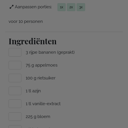
Aanpassen porties:
1x
2x
3x
voor 10 personen
Ingrediënten
3 rijpe bananen (geprakt)
75 g appelmoes
100 g rietsuiker
1 tl azijn
1 tl vanille-extract
225 g bloem