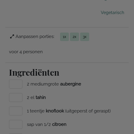
Vegetarisch
Aanpassen porties:
1x
2x
3x
voor 4 personen
Ingrediënten
2 mediumgrote
aubergine
2 el
tahin
1 teentje
knoflook
(uitgeperst of geraspt)
sap van 1/2
citroen