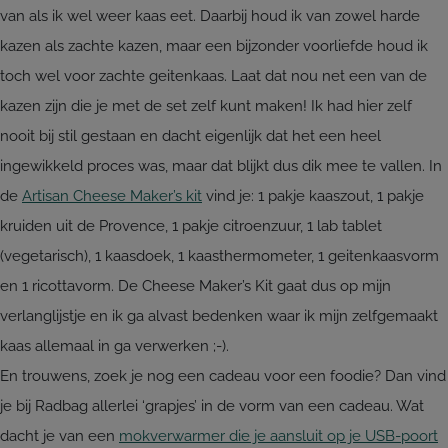
van als ik wel weer kaas eet. Daarbij houd ik van zowel harde
kazen als zachte kazen, maar een bijzonder voorliefde houd ik
toch wel voor zachte geitenkaas. Laat dat nou net een van de
kazen zijn die je met de set zelf kunt maken! Ik had hier zelf
nooit bij stil gestaan en dacht eigenlijk dat het een heel
ingewikkeld proces was, maar dat blijkt dus dik mee te vallen. In
de
Artisan Cheese Maker’s kit
vind je: 1 pakje kaaszout, 1 pakje
kruiden uit de Provence, 1 pakje citroenzuur, 1 lab tablet
(vegetarisch), 1 kaasdoek, 1 kaasthermometer, 1 geitenkaasvorm
en 1 ricottavorm. De Cheese Maker’s Kit gaat dus op mijn
verlanglijstje en ik ga alvast bedenken waar ik mijn zelfgemaakt
kaas allemaal in ga verwerken ;-).
En trouwens, zoek je nog een cadeau voor een foodie? Dan vind
je bij Radbag allerlei ‘grapjes’ in de vorm van een cadeau. Wat
dacht je van een
mokverwarmer die je aansluit op je USB-poort