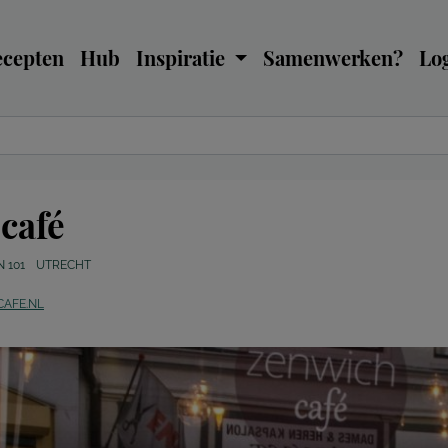
ecepten
Hub
Inspiratie
Samenwerken?
Log
café
 101
UTRECHT
AFE.NL