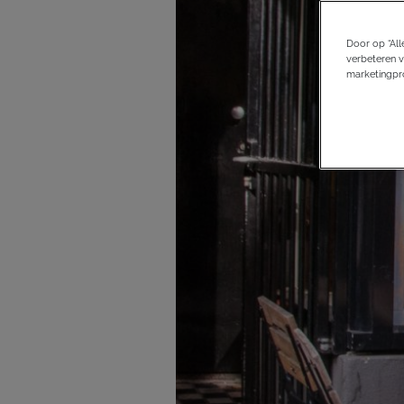
Door op “All
verbeteren v
marketingpro