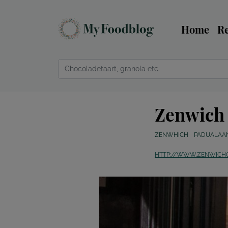
Home
R
Zenwich 
ZENWHICH
PADUALAAN
HTTP://WWW.ZENWICHC