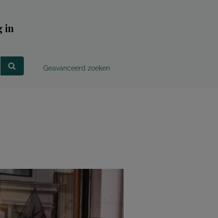
 in
Geavanceerd zoeken