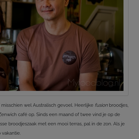
f misschien wel Australisch gevoel. Heerlijke
fusion
broodjes,
 Zenwich café op. Sinds een maand of twee vind je op de
sse broodjeszaak met een mooi terras, pal in de zon. Als je
 vakantie.