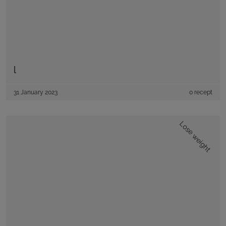
l
31 January 2023
0 recept
Lose weight