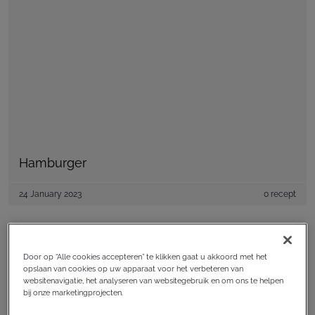
Hamburger
24 January 2023
0 recept
Lose weight
Door op “Alle cookies accepteren” te klikken gaat u akkoord met het
opslaan van cookies op uw apparaat voor het verbeteren van
websitenavigatie, het analyseren van websitegebruik en om ons te helpen
bij onze marketingprojecten.