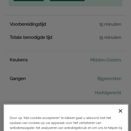
Voorbereidingstijd
15 minuten
Totale benodigde tijd
15 minuten
Keukens
Midden-Oosters
Gangen
Bijgerechten
Hoofdgerecht
Diëten
Eivrij
Door op “Alle cookies accepteren” te klikken gaat u akkoord met het
opslaan van cookies op uw apparaat voor het verbeteren van
Geschikt voor zwangere vrouwen
websitenavigatie, het analyseren van websitegebruik en om ons te helpen bij