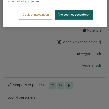
onze marketingprojecten.
Gezond
Cookie-instellingen
Alle cookies accepteren
Lactosevrij
Notenvrij
Schaal- en schelpdiervrij
Veganistisch
Vegetarisch
Aanpassen porties:
1x
2x
3x
voor 4 personen