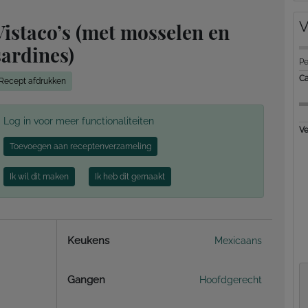
V
Vistaco’s (met mosselen en
sardines)
Pe
Ca
Recept afdrukken
Log in voor meer functionaliteiten
Ve
Toevoegen aan receptenverzameling
Ik wil dit maken
Ik heb dit gemaakt
Keukens
Mexicaans
Gangen
Hoofdgerecht