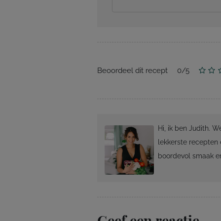
Beoordeel dit recept
0
/
5
Hi, ik ben Judith. 
lekkerste recepten 
boordevol smaak en
Geef een reactie