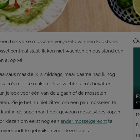
Oo
 een bak verse mosselen vergezeld van een kookboek
sel centraal staat. Ik kon niet wachten en dus stond een
 al op ;-)!
aarsaus maakte ik 's middags, maar daarna had ik nog
 vistaco's mee te maken. Deze zachte taco's bevatten
kun je ook voor één van de 2 gaan of de mosselen
F
a
len. Zie je het nu niet zitten om een pan mosselen te
Je kunt in de supermarkt ook gewoon mosselvlees kopen
Mo
voor kiezen om eerst nog een
ander mosselgerecht
te
Bö
overhoudt te gebruiken voor deze taco's.
Ha