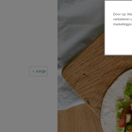
Door op “All
verbeteren v
marketingpro
vorige