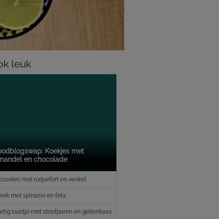
k leuk
oodblogswap: Koekjes met
mandel en chocolade
sselen met roquefort en venkel
rek met spinazie en feta
rtig taartje met stoofperen en geitenkaas