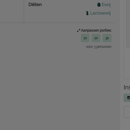
Diëten
Eivrij
Lactosevrij
Aanpassen porties:
1x
2x
3x
voor 3 personen
In