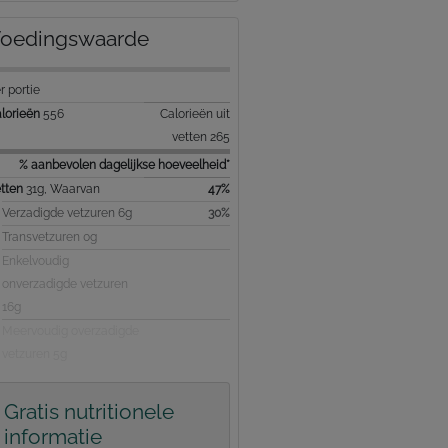
oedingswaarde
r portie
lorieën
556
Calorieën uit
vetten 265
% aanbevolen dagelijkse hoeveelheid*
tten
31g, Waarvan
47%
Verzadigde vetzuren 6g
30%
Transvetzuren 0g
Enkelvoudig
onverzadigde vetzuren
16g
Meervoudig overzadigde
vetzuren 5g
Gratis nutritionele
informatie