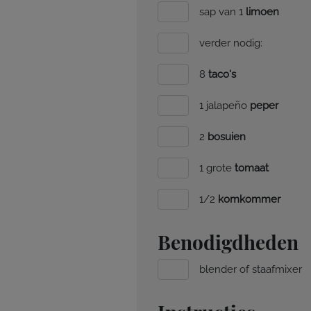
sap van 1
limoen
verder nodig:
8
taco's
1 jalapeño
peper
2
bosuien
1 grote
tomaat
1/2
komkommer
Benodigdheden
blender of staafmixer