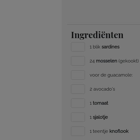
Ingrediënten
1 blik
sardines
24
mosselen
(gekookt)
voor de guacamole:
2 avocado's
1
tomaat
1
sjalotje
1 teentje
knoflook