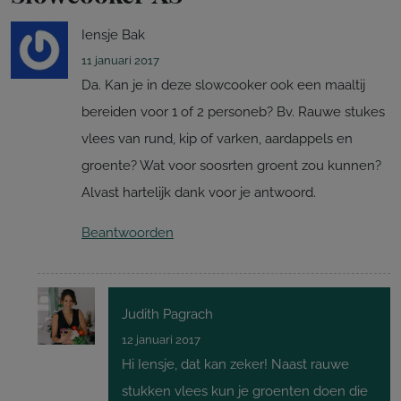
Iensje Bak
11 januari 2017
Da. Kan je in deze slowcooker ook een maaltij
bereiden voor 1 of 2 personeb? Bv. Rauwe stukes
vlees van rund, kip of varken, aardappels en
groente? Wat voor soosrten groent zou kunnen?
Alvast hartelijk dank voor je antwoord.
Beantwoorden
Judith Pagrach
12 januari 2017
Hi Iensje, dat kan zeker! Naast rauwe
stukken vlees kun je groenten doen die