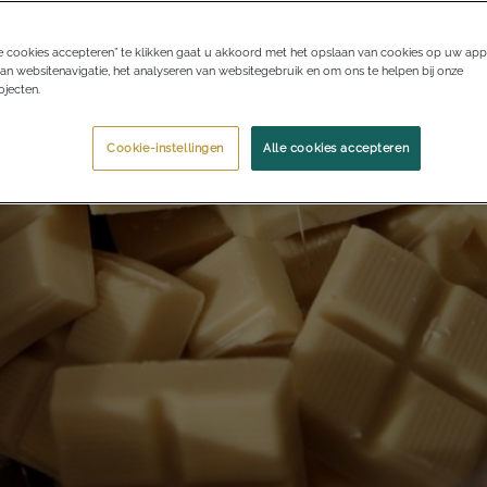
e cookies accepteren” te klikken gaat u akkoord met het opslaan van cookies op uw app
an websitenavigatie, het analyseren van websitegebruik en om ons te helpen bij onze
jecten.
Cookie-instellingen
Alle cookies accepteren