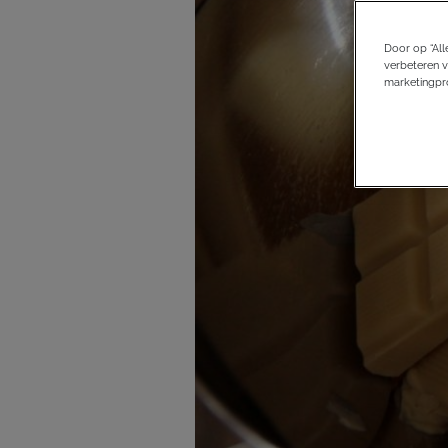
Door op “All
verbeteren v
marketingpro