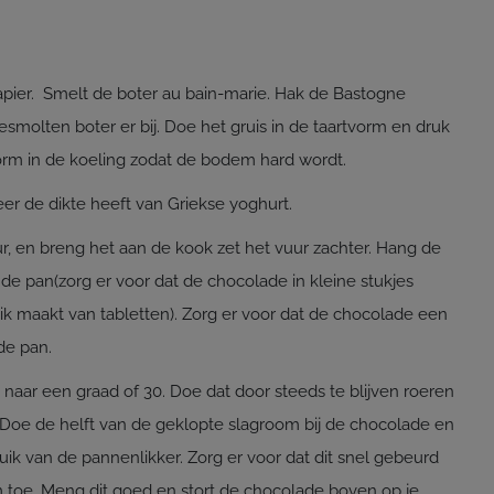
pier. Smelt de boter au bain-marie. Hak de Bastogne
esmolten boter er bij. Doe het gruis in de taartvorm en druk
vorm in de koeling zodat de bodem hard wordt.
er de dikte heeft van Griekse yoghurt.
r, en breng het aan de kook zet het vuur zachter. Hang de
e pan(zorg er voor dat de chocolade in kleine stukjes
ik maakt van tabletten). Zorg er voor dat de chocolade een
 de pan.
naar een graad of 30. Doe dat door steeds te blijven roeren
. Doe de helft van de geklopte slagroom bij de chocolade en
ik van de pannenlikker. Zorg er voor dat dit snel gebeurd
 toe. Meng dit goed en stort de chocolade boven op je