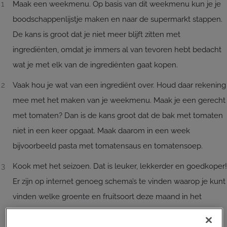
Maak een weekmenu. Op basis van dit weekmenu kun je je
boodschappenlijstje maken en naar de supermarkt stappen.
De kans is groot dat je niet meer blijft zitten met
ingrediënten, omdat je immers al van tevoren hebt bedacht
wat je met elk van de ingrediënten gaat kopen.
Vaak hou je wat van een ingrediënt over. Houd daar rekening
mee met het maken van je weekmenu. Maak je een gerecht
met tomaten? Dan is de kans groot dat de bak met tomaten
niet in een keer opgaat. Maak daarom in een week
bijvoorbeeld pasta met tomatensaus en tomatensoep.
Kook met het seizoen. Dat is leuker, lekkerder en goedkoper!
Er zijn op internet genoeg schema’s te vinden waarop je kunt
vinden welke groente en fruitsoort deze maand in het
seizoen is.