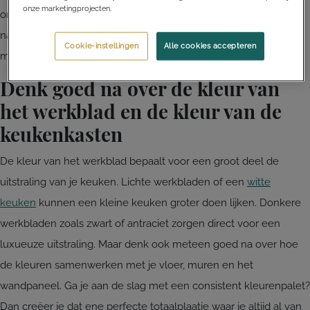
onze marketingprojecten.
onderhoudsgemak. Ze zijn daarnaast ook minder poreus dan
natuursteen. En dat maakt ze beter bestand zijn tegen onder
Cookie-instellingen
Alle cookies accepteren
meer vlekken.
Denk goed na over de kleur van
het werkblad en de kleur van de
keukenkasten
De kleur van het werkblad bepaalt voor een groot deel de
uitstraling van je keuken. Lichte werkbladen of een
witte
keuken
kunnen een kleine keuken groter doen lijken. Donkere
werkbladen zoals zwart of antraciet zorgen direct voor een
luxueuze uitstraling. Maar denk ook meteen goed na over hoe
de kleuren samenwerken met je vloer, muren en het
wandpaneel. Ga je aan de slag met een consistent kleurenpalet?
Dan creëer je dat ene perfecte totaalplaatje waar je altijd al van