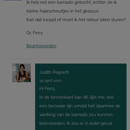
Ik heb net een kamado gekocht, echter zie ik
kleine haarscheurtjes in het gkazuur.
Kan dat kwaad of moet ik het retour laten sturen?
Gr, Ferry
Beantwoorden
Judith Pagrach
30 april 2017
Hi Ferry,
In de binnenkant kan dit, lijkt me, wel
een bezwaar zijn omdat het daarmee de
werking van de kamado zou kunnen
beïnvloeden. Ik zou er in ieder geval