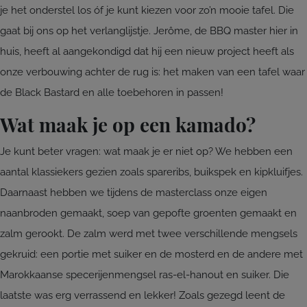
je het onderstel los óf je kunt kiezen voor zo’n mooie tafel. Die
gaat bij ons op het verlanglijstje. Jerôme, de BBQ master hier in
huis, heeft al aangekondigd dat hij een nieuw project heeft als
onze verbouwing achter de rug is: het maken van een tafel waar
de Black Bastard en alle toebehoren in passen!
Wat maak je op een kamado?
Je kunt beter vragen: wat maak je er niet op? We hebben een
aantal klassiekers gezien zoals spareribs, buikspek en kipkluifjes.
Daarnaast hebben we tijdens de masterclass onze eigen
naanbroden gemaakt, soep van gepofte groenten gemaakt en
zalm gerookt. De zalm werd met twee verschillende mengsels
gekruid: een portie met suiker en de mosterd en de andere met
Marokkaanse specerijenmengsel ras-el-hanout en suiker. Die
laatste was erg verrassend en lekker! Zoals gezegd leent de