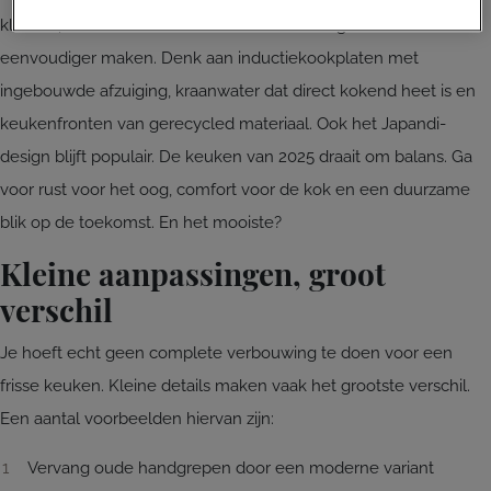
kleuren, zachte vormen en slimme technologieën die koken
eenvoudiger maken. Denk aan inductiekookplaten met
ingebouwde afzuiging, kraanwater dat direct kokend heet is en
keukenfronten van gerecycled materiaal. Ook het Japandi-
design blijft populair. De keuken van 2025 draait om balans. Ga
voor rust voor het oog, comfort voor de kok en een duurzame
blik op de toekomst. En het mooiste?
Kleine aanpassingen, groot
verschil
Je hoeft echt geen complete verbouwing te doen voor een
frisse keuken. Kleine details maken vaak het grootste verschil.
Een aantal voorbeelden hiervan zijn:
Vervang oude handgrepen door een moderne variant