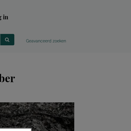
 in
Geavanceerd zoeken
ber