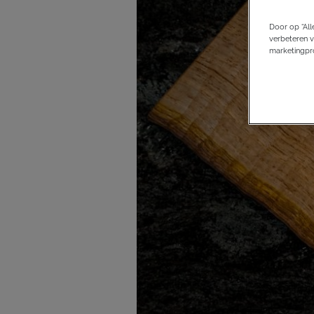
Door op “All
verbeteren v
marketingpro