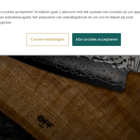
e cookies accepteren” te klikken gaat u akkoord met het opslaan van cookies op uw app
an websitenavigatie, het analyseren van websitegebruik en om ons te helpen bij onze
jecten.
Cookie-instellingen
Alle cookies accepteren