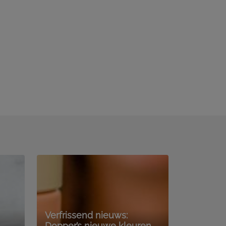
Verfrissend nieuws:
Dopper’s nieuwe kleuren