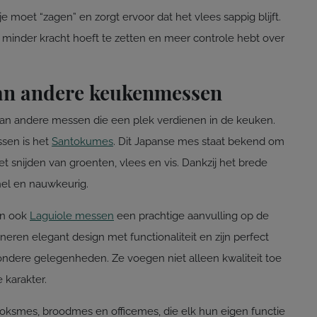
moet “zagen” en zorgt ervoor dat het vlees sappig blijft.
e minder kracht hoeft te zetten en meer controle hebt over
van andere keukenmessen
 van andere messen die een plek verdienen in de keuken.
ssen is het
Santokumes
. Dit Japanse mes staat bekend om
 het snijden van groenten, vlees en vis. Dankzij het brede
nel en nauwkeurig.
ijn ook
Laguiole messen
een prachtige aanvulling op de
en elegant design met functionaliteit en zijn perfect
jzondere gelegenheden. Ze voegen niet alleen kwaliteit toe
 karakter.
koksmes, broodmes en officemes, die elk hun eigen functie