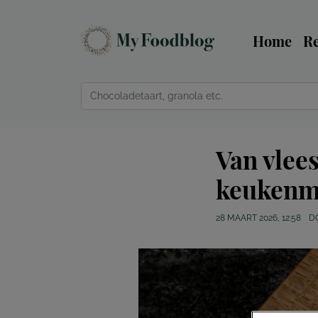
Home
R
Van vlees
keukenme
28 MAART 2026, 12:58
D