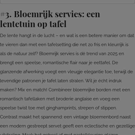
#3. Bloemrijk servies: een
lentetuin op tafel
De lente hangt in de lucht – en wat is een betere manier om dat
te vieren dan met een tafelsetting die net zo fris en kleurrijk is
als de natuur zelf? Bloemrijk servies is dé trend van 2025 en
brengt een speelse, romantische flair naar je eettafel. De
glanzende afwerking voegt een vleugje elegantie toe, terwijl de
levendige patronen je tafel laten stralen. Wil je écht indruk
maken? Mix en match! Combineer bloemrijke borden met een
romantisch tafellaken met broderie anglaise en voeg een
speelse twist toe met ginghamprints, strepen of stippen.
Contrast maakt het spannend: een vintage bloemenbord naast
een modern gestreept servet geeft een eclectische en gezellige
uitstraling. Maak het geheel af met pastelkleurige glazen,