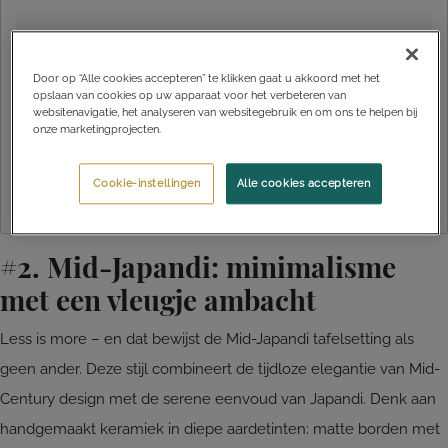
Door op “Alle cookies accepteren” te klikken gaat u akkoord met het
opslaan van cookies op uw apparaat voor het verbeteren van
websitenavigatie, het analyseren van websitegebruik en om ons te helpen bij
onze marketingprojecten.
Cookie-instellingen
Alle cookies accepteren
#2. Mid-Japandi: minimalisme
met een vleugje ambacht
Less is more – en dat bewijst de Mid-Japandi tafelsetting als
geen ander. Deze stijl combineert de tijdloze elegantie van Mid-
Century design met de serene eenvoud van Japandi. Denk aan
handgemaakt keramiek in diepe aardetinten: matte borden met