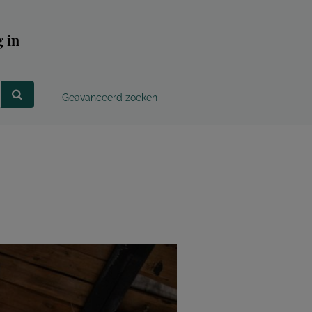
 in
Geavanceerd zoeken