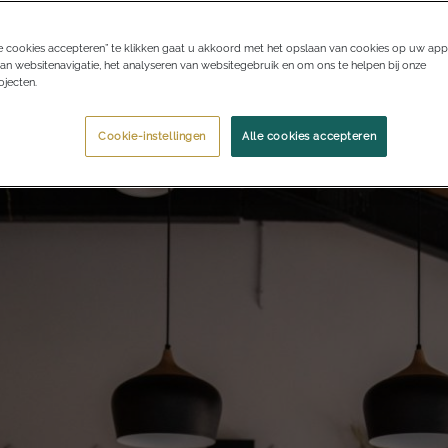
e cookies accepteren” te klikken gaat u akkoord met het opslaan van cookies op uw app
an websitenavigatie, het analyseren van websitegebruik en om ons te helpen bij onze
jecten.
Cookie-instellingen
Alle cookies accepteren