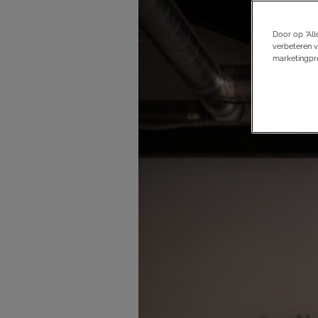
Door op “All
verbeteren v
marketingpro