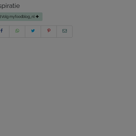
spiratie
Volg myfoodblog_nl