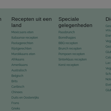
n
Recepten uit een
Speciale
Di
land
gelegenheden
Ges
vro
Mexicaans eten
Paasbrunch
Eiwi
Italiaanse recepten
Borrelhapjes
Veg
Pastagerechten
BBQ recepten
Gez
Rijstgerechten
Brunch recepten
Glu
Marokkaans eten
Pompoen recepten
Cal
Afrikaans
Sinterklaas recepten
Lac
Amerikaans
Kerst recepten
Veg
Australisch
Scha
Belgisch
Not
Brits
Eivri
Caribisch
Glut
Chinees
Duits en Oostenrijks
Frans
Grieks