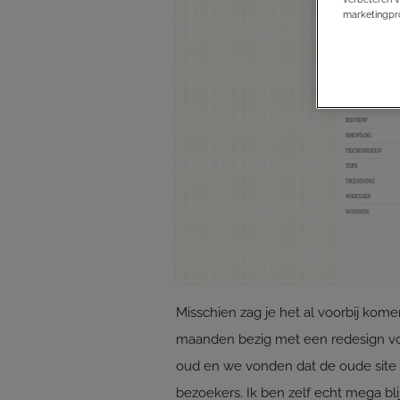
marketingpro
Misschien zag je het al voorbij ko
maanden bezig met een redesign voor 
oud en we vonden dat de oude site 
bezoekers. Ik ben zelf echt mega b