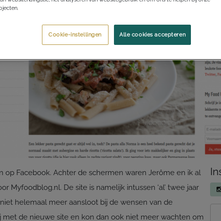
jecten.
Cookie-instellingen
Alle cookies accepteren
In
men op Facebook. Achter de schermen waren Jerôme en ik al
Myfoodblog.nl. De site is namelijk intussen ‘al’ twee jaar
niet helemaal meer aansloot bij de wensen van de
lij met de nieuwe site en kon dan ook niet meer wachten om