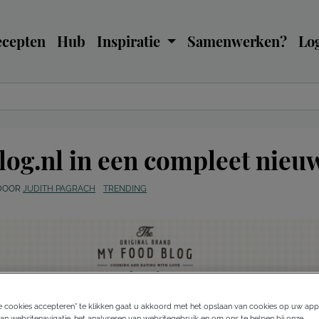
ecepten
Hub
Inspiratie
Samenwerken?
Log
og.nl in een compleet nieuw
DOOR
JUDITH PAGRACH
TRENDING
e cookies accepteren” te klikken gaat u akkoord met het opslaan van cookies op uw app
an websitenavigatie, het analyseren van websitegebruik en om ons te helpen bij onze