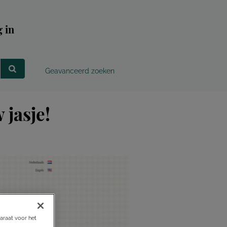
 in
Geavanceerd zoeken
 jasje!
araat voor het