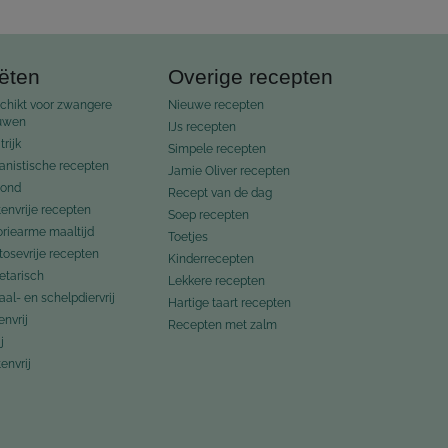
ëten
Overige recepten
chikt voor zwangere
Nieuwe recepten
uwen
IJs recepten
trijk
Simpele recepten
anistische recepten
Jamie Oliver recepten
ond
Recept van de dag
tenvrije recepten
Soep recepten
oriearme maaltijd
Toetjes
tosevrije recepten
Kinderrecepten
etarisch
Lekkere recepten
al- en schelpdiervrij
Hartige taart recepten
envrij
Recepten met zalm
j
envrij