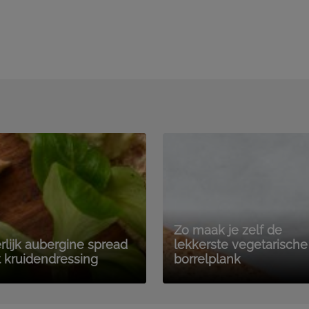
Zo maak je zelf de
rlijk aubergine spread
lekkerste vegetarische
 kruidendressing
borrelplank