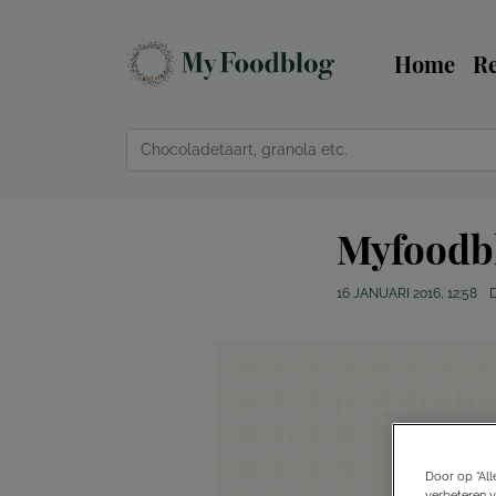
Home
R
Myfoodbl
16 JANUARI 2016, 12:58
Door op “All
verbeteren v