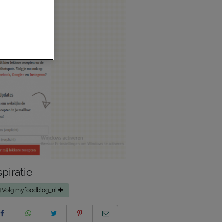
spiratie
Volg myfoodblog_nl