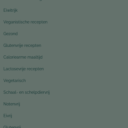
Eiwitrijk
Veganistische recepten
Gezond
Glutenvrije recepten
Caloriearme maaltijd
Lactosevrije recepten
Vegetarisch
Schaal- en schelpdiervrij
Notenvrij
Eivrij
Glutenvrij