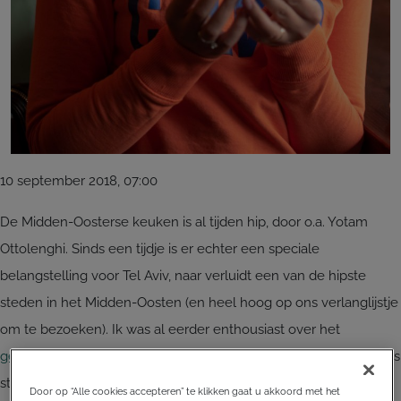
10 september 2018, 07:00
De Midden-Oosterse keuken is al tijden hip, door o.a. Yotam
Ottolenghi. Sinds een tijdje is er echter een speciale
belangstelling voor Tel Aviv, naar verluidt een van de hipste
steden in het Midden-Oosten (en heel hoog op ons verlanglijstje
om te bezoeken). Ik was al eerder enthousiast over het
gelijknamig boek van Jigal Krant
en ook in de restaurant scene is
steeds meer aandacht voor Tel Aviv. Bij Bardak op de Ferdinand
Door op “Alle cookies accepteren” te klikken gaat u akkoord met het