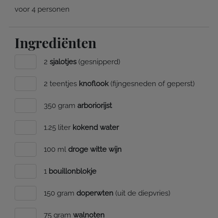
voor 4 personen
Ingrediënten
2
sjalotjes
(gesnipperd)
2 teentjes
knoflook
(fijngesneden of geperst)
350 gram
arboriorijst
1.25 liter
kokend water
100 ml
droge witte wijn
1
bouillonblokje
150 gram
doperwten
(uit de diepvries)
75 gram
walnoten