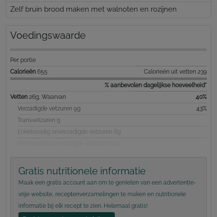
Zelf bruin brood maken met walnoten en rozijnen
Voedingswaarde
Per portie
Calorieën
655
Calorieën uit vetten 239
% aanbevolen dagelijkse hoeveelheid*
Vetten
26g, Waarvan
40%
Verzadigde vetzuren 9g
43%
Transvetzuren g
Enkelvoudig onverzadigde vetzuren 6g
Meervoudig overzadigde vetzuren 10g
Gratis nutritionele informatie
Maak een gratis account aan om te genieten van een advertentie-
vrije website, receptenverzamelingen te maken en nutritionele
informatie bij elk recept te zien. Helemaal gratis!