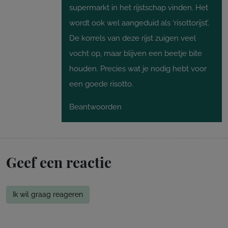
supermarkt in het rijstschap vinden. Het
wordt ook wel aangeduid als ‘risottorijst’.
De korrels van deze rijst zuigen veel
vocht op, maar blijven een beetje bite
houden. Precies wat je nodig hebt voor
een goede risotto.
Beantwoorden
Geef een reactie
Ik wil graag reageren