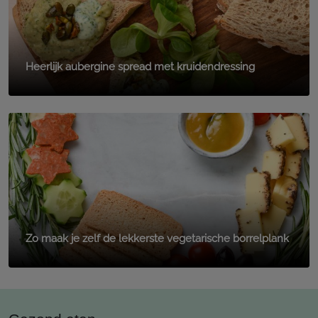
Heerlijk aubergine spread met kruidendressing
Zo maak je zelf de lekkerste vegetarische borrelplank