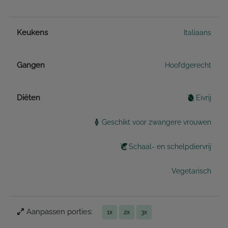
Keukens
Italiaans
Gangen
Hoofdgerecht
Diëten
Eivrij
Geschikt voor zwangere vrouwen
Schaal- en schelpdiervrij
Vegetarisch
Aanpassen porties:
1x
2x
3x