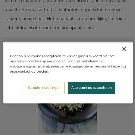
van mijn favoriete gerechten is de risotto, dus met de kaas
maakte ik een risotto met walnoten, doperwten en deze
lekker blauwe kaas. Het resultaat is een heerlijke, smeuïge,
licht pittige risotto met een knapperige bite!
Door op “Alle cookies accepteren” te klikken gaat u akkoord met het
opslaan van cookies op uw apparaat voor het verbeteren van
websitenavigatie, het analyseren van websitegebruik en om ons te helpen bij
onze marketingprojecten.
Cookie-instellingen
Alle cookies accepteren