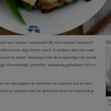
Oo
kent een nieuwe werkweek! Bij veel mensen betekent
ftewel een dag zonder vlees. Ik probeer dan ook vaak
cept te delen. Vandaag is dat de knapperige tofu bowl!
e zilvervliesrijst, groenten, knapperig gebakken tofu en
kken en vervolgens de wentelen in maïzena kun je hem
P
d kun je variëren met de groenten en er zo helemaal je
Ba
br