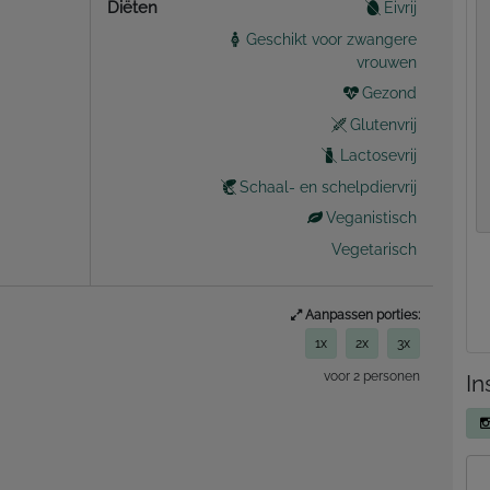
Diëten
Eivrij
Geschikt voor zwangere
vrouwen
Gezond
Glutenvrij
Lactosevrij
Schaal- en schelpdiervrij
Veganistisch
Vegetarisch
Aanpassen porties:
1x
2x
3x
voor 2 personen
In