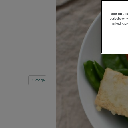
Door op “All
verbeteren v
marketingpro
vorige