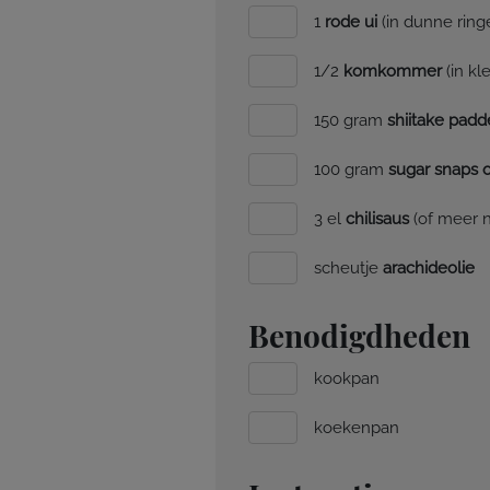
1
rode ui
(in dunne rin
1/2
komkommer
(in kl
150 gram
shiitake pad
100 gram
sugar snaps o
3 el
chilisaus
(of meer 
scheutje
arachideolie
Benodigdheden
kookpan
koekenpan