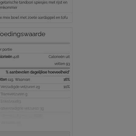
getarische tandoori spiesjes met rijst en
omkommer
x mex bowl met zoete aardappel en tofu
oedingswaarde
r portie
lorieën
428
Calorieën uit
vetten 93
% aanbevolen dagelijkse hoeveelheid*
tten
11g, Waarvan
16%
Verzadigde vetzuren 2g
10%
Transvetzuren g
Enkelvoudig
onverzadigde vetzuren 3g
Meervoudig overzadigde
vetzuren 4g