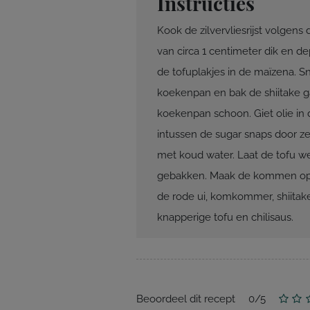
Instructies
Kook de zilvervliesrijst volgens 
van circa 1 centimeter dik en 
de tofuplakjes in de maïzena. Sni
koekenpan en bak de shiitake ga
koekenpan schoon. Giet olie in
intussen de sugar snaps door z
met koud water. Laat de tofu w
gebakken. Maak de kommen op do
de rode ui, komkommer, shiitak
knapperige tofu en chilisaus.
Beoordeel dit recept
0
/
5