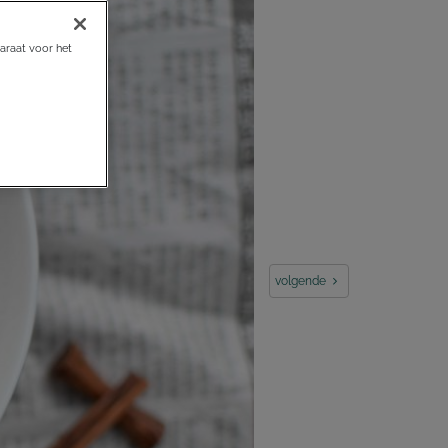
araat voor het
volgende