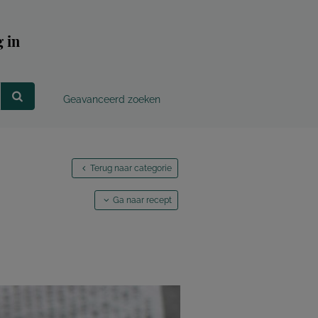
 in
Geavanceerd zoeken
Terug naar categorie
Ga naar recept