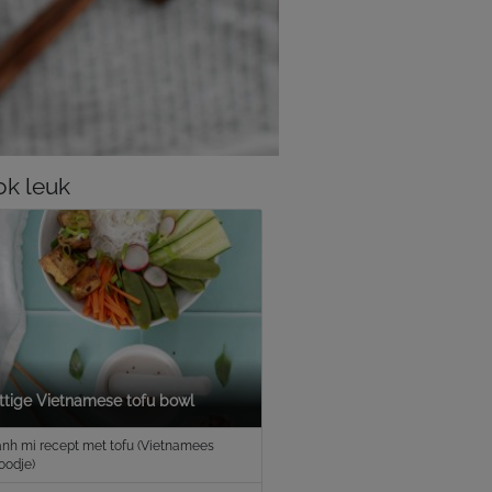
k leuk
ittige Vietnamese tofu bowl
nh mi recept met tofu (Vietnamees
oodje)