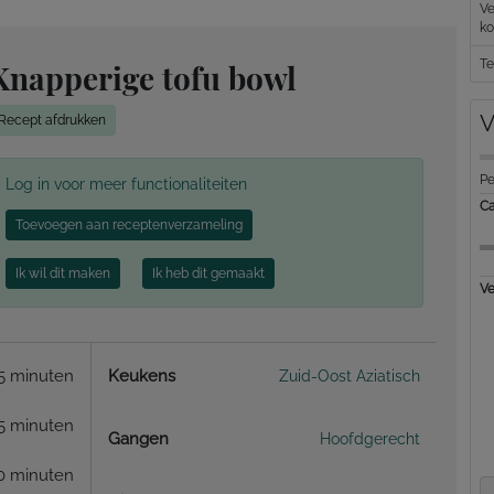
Ve
k
Te
Knapperige tofu bowl
V
Recept afdrukken
Pe
Log in voor meer functionaliteiten
Ca
Toevoegen aan receptenverzameling
Ik wil dit maken
Ik heb dit gemaakt
Ve
5 minuten
Keukens
Zuid-Oost Aziatisch
5 minuten
Gangen
Hoofdgerecht
0 minuten