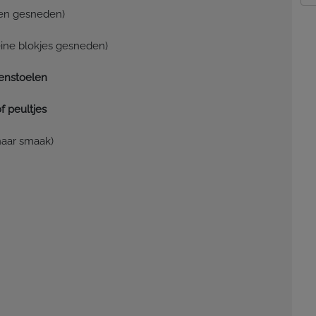
gen gesneden)
eine blokjes gesneden)
denstoelen
f peultjes
naar smaak)