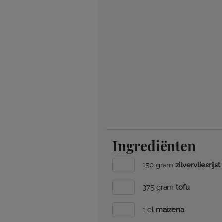
Ingrediënten
150 gram
zilvervliesrijst
375 gram
tofu
1 el
maïzena