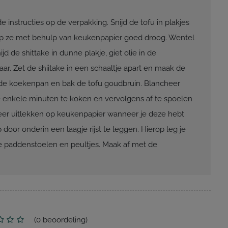
de instructies op de verpakking. Snijd de tofu in plakjes
dep ze met behulp van keukenpapier goed droog. Wentel
jd de shittake in dunne plakje, giet olie in de
ar. Zet de shiitake in een schaaltje apart en maak de
 de koekenpan en bak de tofu goudbruin. Blancheer
e enkele minuten te koken en vervolgens af te spoelen
eer uitlekken op keukenpapier wanneer je deze hebt
or onderin een laagje rijst te leggen. Hierop leg je
e paddenstoelen en peultjes. Maak af met de
(
0
beoordeling)