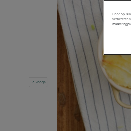
Door op “All
verbeteren v
marketingpro
vorige