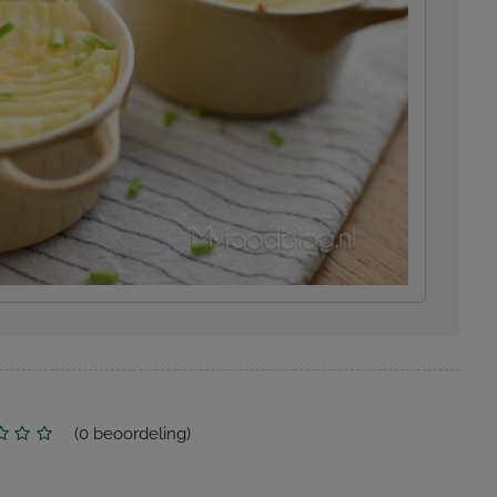
(
0
beoordeling)