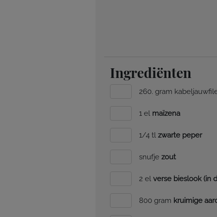
Ingrediënten
260. gram kabeljauwfil
1 el
maïzena
1/4 tl
zwarte peper
snufje
zout
2 el
verse bieslook (in 
800 gram
kruimige aar