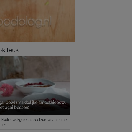
k leuk
çai bowl (makkelijke smoothiebowl
et açai bessen)
kkelijk wokgerecht: zoetzure ananas met
ofu￼