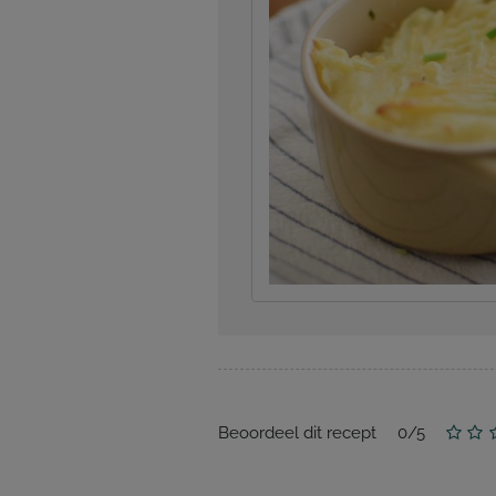
Beoordeel dit recept
0
/
5