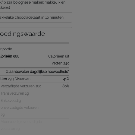
lf pizza bolognese maken: makkelijk en
kker￼
kkelijke chocoladetaart in 10 minuten
oedingswaarde
r portie
lorieën
588
Calorieën uit
vetten 240
% aanbevolen dagelijkse hoeveelheid*
tten
27g, Waarvan
41%
Verzadigde vetzuren 16g
80%
Transvetzuren 1g
Enkelvoudig
onverzadigde vetzuren
7g
Meervoudig overzadigde
vetzuren 1g