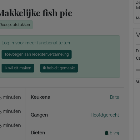
Ze
le
Makkelijke fish pie
Ma
Recept afdrukken
V
Log in voor meer functionaliteiten
Pe
Toevoegen aan receptenverzameling
Ca
Ik wil dit maken
Ik heb dit gemaakt
Ve
5 minuten
Keukens
Brits
5 minuten
Gangen
Hoofdgerecht
5 minuten
Diëten
Eivrij