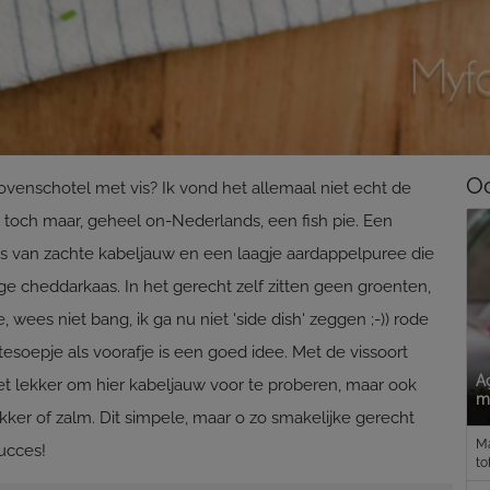
Oo
 ovenschotel met vis? Ik vond het allemaal niet echt de
 toch maar, geheel on-Nederlands, een fish pie. Een
s van zachte kabeljauw en een laagje aardappelpuree die
ge cheddarkaas. In het gerecht zelf zitten geen groenten,
, wees niet bang, ik ga nu niet 'side dish' zeggen ;-)) rode
tesoepje als voorafje is een goed idee. Met de vissoort
A
 het lekker om hier kabeljauw voor te proberen, maar ook
m
kker of zalm. Dit simpele, maar o zo smakelijke gerecht
Ma
succes!
t