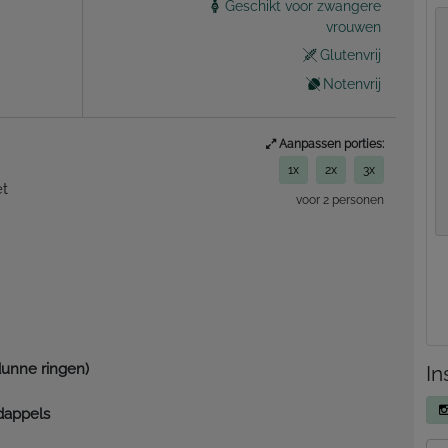
Geschikt voor zwangere
vrouwen
Glutenvrij
Notenvrij
Aanpassen porties:
1x
2x
3x
et
voor 2 personen
dunne ringen)
In
dappels