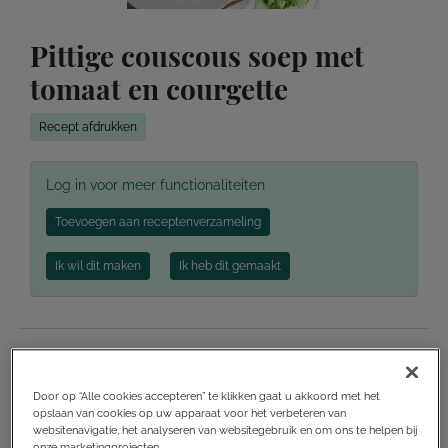
Pittige couscous soep met
tomaat en courgette
Recept afdrukken
Log in voor meer functionaliteiten
Toevoegen aan receptenverzameling
Ik wil dit maken
Ik heb dit gemaakt
Voorbereidingstijd
10 minuten
Door op “Alle cookies accepteren” te klikken gaat u akkoord met het
Kooktijd
20 minuten
opslaan van cookies op uw apparaat voor het verbeteren van
websitenavigatie, het analyseren van websitegebruik en om ons te helpen bij
onze marketingprojecten.