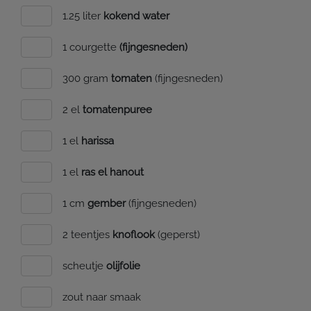
1.25 liter
kokend water
1 courgette
(fijngesneden)
300 gram
tomaten
(fijngesneden)
2 el
tomatenpuree
1 el
harissa
1 el
ras el hanout
1 cm
gember
(fijngesneden)
2 teentjes
knoflook
(geperst)
scheutje
olijfolie
zout naar smaak