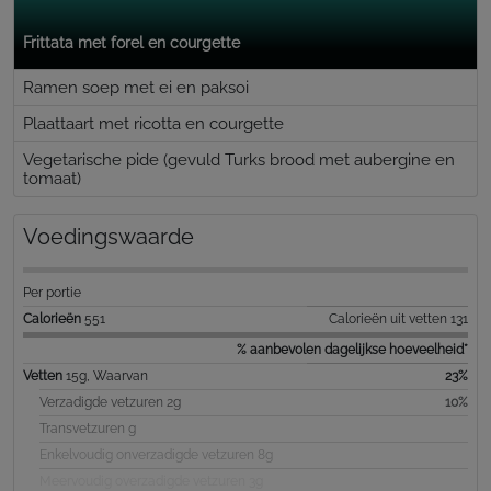
Frittata met forel en courgette
Ramen soep met ei en paksoi
Plaattaart met ricotta en courgette
Vegetarische pide (gevuld Turks brood met aubergine en
tomaat)
Voedingswaarde
Per portie
Calorieën
551
Calorieën uit vetten 131
% aanbevolen dagelijkse hoeveelheid*
Vetten
15g, Waarvan
23%
Verzadigde vetzuren 2g
10%
Transvetzuren g
Enkelvoudig onverzadigde vetzuren 8g
Meervoudig overzadigde vetzuren 3g