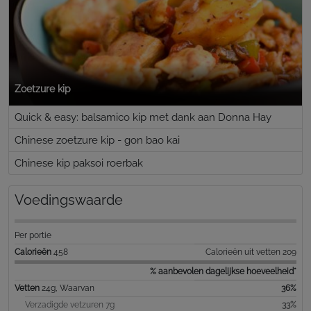
Zoetzure kip
Quick & easy: balsamico kip met dank aan Donna Hay
Chinese zoetzure kip - gon bao kai
Chinese kip paksoi roerbak
Voedingswaarde
Per portie
Calorieën
458
Calorieën uit vetten 209
% aanbevolen dagelijkse hoeveelheid*
Vetten
24g, Waarvan
36%
Verzadigde vetzuren 7g
33%