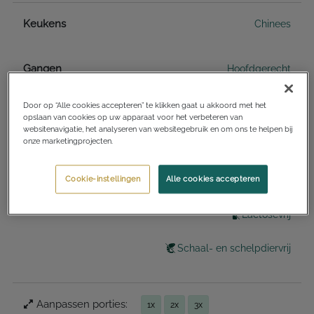
Keukens
Chinees
Gangen
Hoofdgerecht
Door op “Alle cookies accepteren” te klikken gaat u akkoord met het
Diëten
Eivrij
opslaan van cookies op uw apparaat voor het verbeteren van
websitenavigatie, het analyseren van websitegebruik en om ons te helpen bij
onze marketingprojecten.
Geschikt voor zwangere vrouwen
Cookie-instellingen
Alle cookies accepteren
Glutenvrij
Lactosevrij
Schaal- en schelpdiervrij
Aanpassen porties:
1x
2x
3x