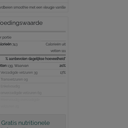
rdbeien smoothie met een vleugje vanille
oedingswaarde
r portie
lorieën
743
Calorieën uit
vetten 111
% aanbevolen dagelijkse hoeveelheid*
tten
13g, Waarvan
20%
Verzadigde vetzuren 3g
17%
Transvetzuren 0g
Enkelvoudig
onverzadigde vetzuren 6g
Meervoudig overzadigde
vetzuren 2g
Gratis nutritionele