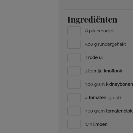
Ingrediënten
8 pitabroodjes
500 g rundergehakt
1
rode ui
1 teentje
knoflook
300 gram
kidneybonen
4
tomaten
(groot)
400 gram
tomatenblok
1/2
limoen