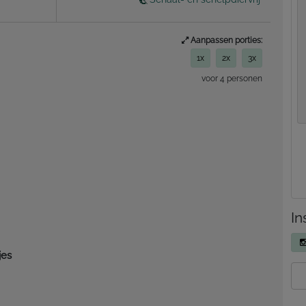
Aanpassen porties:
1x
2x
3x
voor 4 personen
In
jes