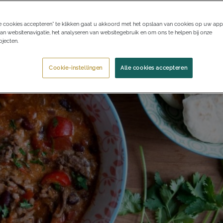
e cookies accepteren” te klikken gaat u akkoord met het opslaan van cookies op uw app
an websitenavigatie, het analyseren van websitegebruik en om ons te helpen bij onze
jecten.
Cookie-instellingen
Alle cookies accepteren