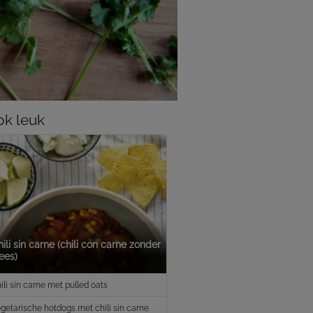
k leuk
ili sin carne (chili con carne zonder
ees)
ili sin carne met pulled oats
getarische hotdogs met chili sin carne