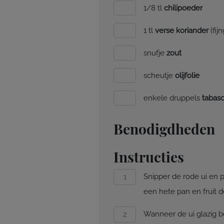
1/8 tl
chilipoeder
1 tl
verse koriander
(fij
snufje
zout
scheutje
olijfolie
enkele druppels
tabas
Benodigdheden
Instructies
Snipper de rode ui en p
een hete pan en fruit d
Wanneer de ui glazig be