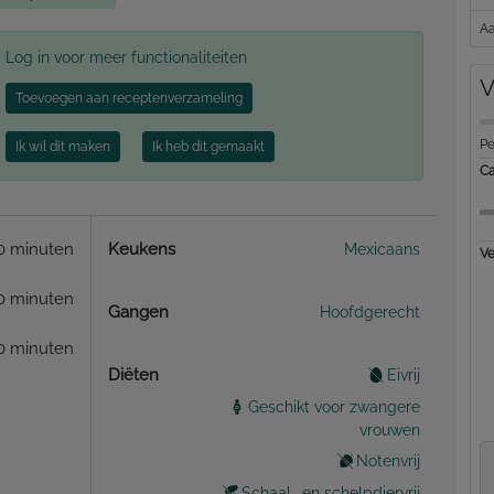
Aa
Log in voor meer functionaliteiten
V
Toevoegen aan receptenverzameling
Pe
Ik wil dit maken
Ik heb dit gemaakt
Ca
0 minuten
Keukens
Mexicaans
Ve
0 minuten
Gangen
Hoofdgerecht
0 minuten
Diëten
Eivrij
Geschikt voor zwangere
vrouwen
Notenvrij
Schaal- en schelpdiervrij