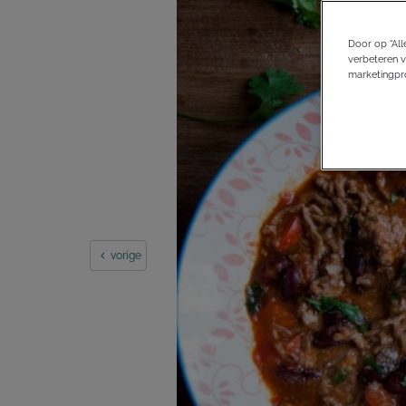
Door op “All
verbeteren v
marketingpro
vorige