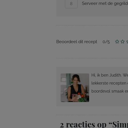
Serveer met de gegrild
Beoordeel dit recept
0
/
5
Hi, ik ben Judith. 
lekkerste recepten 
boordevol smaak en
2 reacties op “
Simp