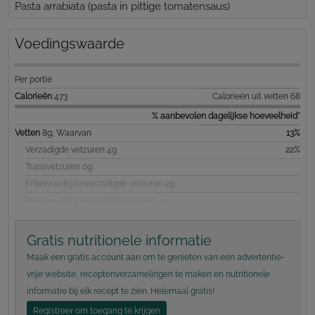
Pasta arrabiata (pasta in pittige tomatensaus)
Voedingswaarde
Per portie
Calorieën
473
Calorieën uit vetten 68
% aanbevolen dagelijkse hoeveelheid*
Vetten
8g, Waarvan
13%
Verzadigde vetzuren 4g
22%
Transvetzuren 0g
Enkelvoudig onverzadigde vetzuren 2g
Meervoudig overzadigde vetzuren 1g
Gratis nutritionele informatie
Maak een gratis account aan om te genieten van een advertentie-
vrije website, receptenverzamelingen te maken en nutritionele
informatie bij elk recept te zien. Helemaal gratis!
Registreer om toegang te krijgen