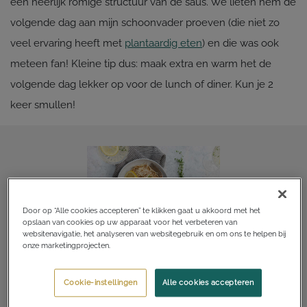
een heerlijk romige structuur van de saus. We lieten hem de
volgende dag aan mijn schoonvader proeven (die niet zo
veel ervaring heeft met
plantaardig eten
) en die was ook
meteen fan! Kleine tip dus: maak extra en warm het de
volgende dag lekker op voor de lunch of diner. Kun je 2
keer smullen!
Door op “Alle cookies accepteren” te klikken gaat u akkoord met het
opslaan van cookies op uw apparaat voor het verbeteren van
websitenavigatie, het analyseren van websitegebruik en om ons te helpen bij
onze marketingprojecten.
Veganistische pasta Alfredo
Cookie-instellingen
Alle cookies accepteren
Recept afdrukken