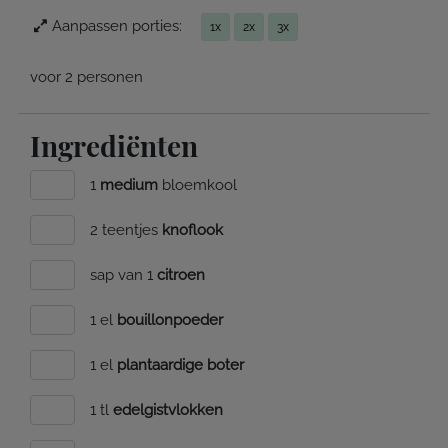
Aanpassen porties:
1x
2x
3x
voor 2 personen
Ingrediënten
1
medium
bloemkool
2 teentjes
knoflook
sap van 1
citroen
1 el
bouillonpoeder
1 el
plantaardige boter
1 tl
edelgistvlokken