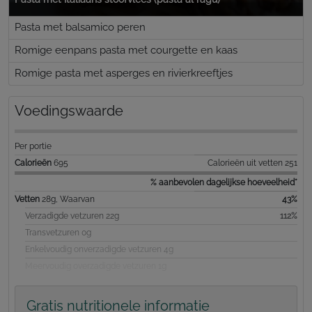
Pasta met balsamico peren
Romige eenpans pasta met courgette en kaas
Romige pasta met asperges en rivierkreeftjes
Voedingswaarde
Per portie
Calorieën
695
Calorieën uit vetten 251
% aanbevolen dagelijkse hoeveelheid*
Vetten
28g, Waarvan
43%
Verzadigde vetzuren 22g
112%
Transvetzuren 0g
Enkelvoudig onverzadigde vetzuren 4g
Meervoudig overzadigde vetzuren 1g
Gratis nutritionele informatie