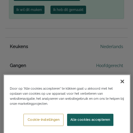
Ik wil dit maken
Ik heb dit gemaakt
Keukens
Nederlands
Gangen
Hoofdgerecht
Diëten
Geschikt voor zwangere vrouwen
Door op “Alle cookies accepteren” te klikken gaat u akkoord met het
opslaan van cookies op uw apparaat voor het verbeteren van
Lactosevrij
websitenavigatie, het analyseren van websitegebruik en om ons te helpen bij
onze marketingprojecten.
Notenvrij
Cookie-instellingen
Alle cookies accepteren
Schaal- en schelpdiervrij