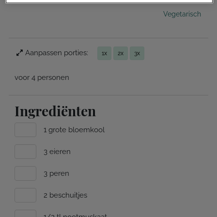
Vegetarisch
Aanpassen porties:
1x
2x
3x
voor 4 personen
Ingrediënten
1 grote bloemkool
3 eieren
3 peren
2 beschuitjes