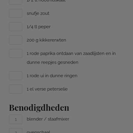
1/2 tl nootmuskaat
snufje zout
1/4 tl peper
200 g kikkererwten
1 rode paprika ontdaan van zaadlijsten en in
dunne reepjes gesneden
1 rode ui in dunne ringen
1 el verse peterselie
Benodigdheden
blender / staafmixer
ovenschaal